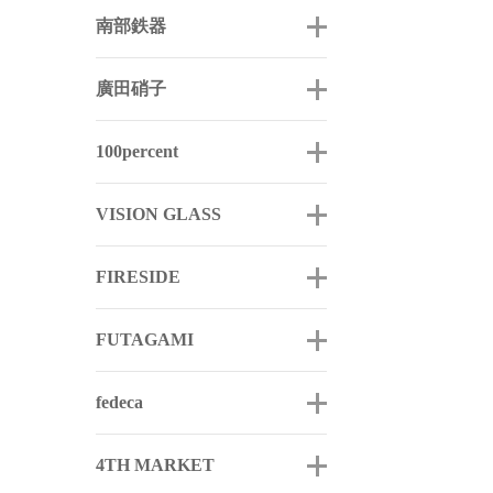
南部鉄器
廣田硝子
100percent
VISION GLASS
FIRESIDE
FUTAGAMI
fedeca
4TH MARKET