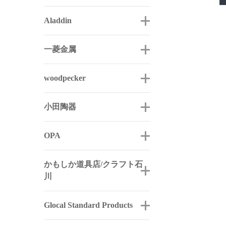
Aladdin
一菱金属
woodpecker
小田陶器
OPA
かもしか道具店/クラフト石
川
Glocal Standard Products