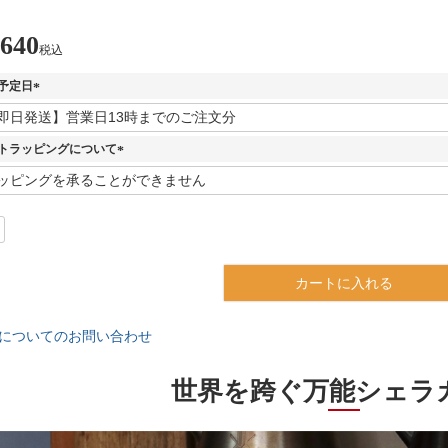
,640
税込
予定日
(
必
須
トラッピングについて
)
(
必
須
)
カートに入れる
についてのお問い合わせ
世界を跨ぐ万能シェラ