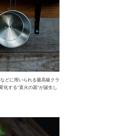
器などに用いられる最高級クラ
く変化する"直火の器"が誕生し