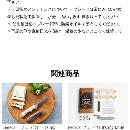
下さい。
＞＞日常のメンテナンスについて ＞ブレードは常にきれいに乾
燥した状態で保管し、水分、汚れは必ず 拭き取ってください。
＞ 使用後は必ずブレード部に防錆オイルを塗布してください。
＞下記の側や直射日光を 避け、湿気の少ないところで保管して
ください。永くご使用にならない時は、乾燥した涼しい場所で
保管してください。
＞ ハンドル部分は普段はからぶきか、固く絞ったぞうきんでふ
いてください。水分がついた状態で放置すると、 けば立ち、
割れの原因となりますのですぐに乾いた布で拭きとってくださ
関連商品
い。
＞ハンドル部分は木製品用の オイルもしくはワックスを塗ると
汚れが付きにくく、変形や割れを防止します。
＞刃が欠けた場合や切れ味が 悪くなった場合は、そのまま使用
せずに必ず研ぎ直しをしてください。
Fedeca フェデカ It's my
Fedeca フェデカ It's my knife