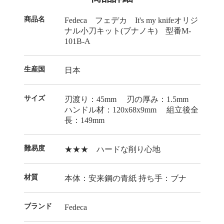
商品名
Fedeca フェデカ It's my knifeオリジ
ナル小刀キット(ブナノキ) 型番M-
101B-A
生産国
日本
サイズ
刃渡り：45mm 刃の厚み：1.5mm
ハンドル材：120x68x9mm 組立後全
長：149mm
難易度
★★★ ハードな削り心地
材質
本体：安来鋼の青紙 持ち手：ブナ
ブランド
Fedeca