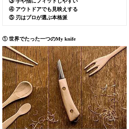
③ 手や指にフィットしやすい
④ アウトドアでも見映えする
⑤ 刃はプロが選ぶ本格派
① 世界でたった一つのMy knife