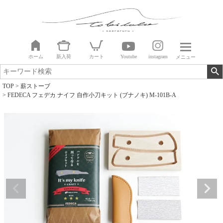
ホーム
新入荷
カート
Youtube
instagram
メニュー
TOP
薪ストーブ
FEDECA フェデカ ナイフ 自作小刀キット (ブナノキ) M-101B-A