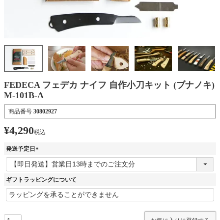
FEDECA フェデカ ナイフ 自作小刀キット (ブナノキ)
M-101B-A
商品番号
30802927
¥
4,290
税込
発送予定日
(
必
須
ギフトラッピングについて
)