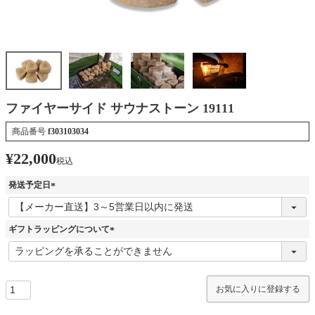
ファイヤーサイド サウナストーン 19111
商品番号
f303103034
¥
22,000
税込
発送予定日
(
必
須
ギフトラッピングについて
)
(
必
須
)
お気に入りに登録する