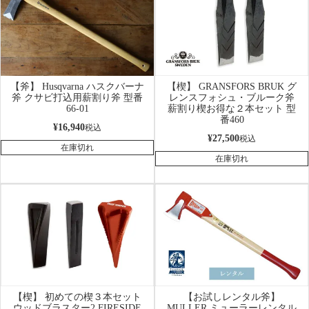
【斧】 Husqvarna ハスクバーナ
【楔】 GRANSFORS BRUK グ
斧 クサビ打込用薪割り斧 型番
レンスフォシュ・ブルーク斧
66-01
薪割り楔お得な２本セット 型
番460
¥
16,940
税込
¥
27,500
税込
在庫切れ
在庫切れ
【楔】 初めての楔３本セット
【お試しレンタル斧】
ウッドブラスター2 FIRESIDE
MULLER ミューラーレンタル