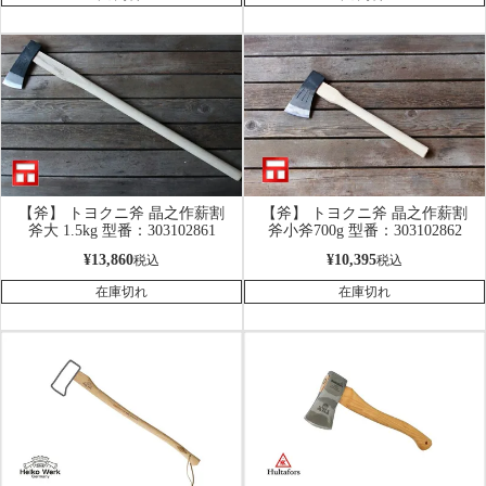
【斧】 トヨクニ斧 晶之作薪割
【斧】 トヨクニ斧 晶之作薪割
斧大 1.5kg 型番：303102861
斧小斧700g 型番：303102862
¥
13,860
¥
10,395
税込
税込
在庫切れ
在庫切れ