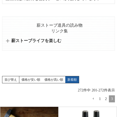
薪ストーブ道具の読み物
リンク集
薪ストーブライフを楽しむ
並び替え
価格が安い順
価格が高い順
新着順
272
件中
201
-
272
件表示
1
2
3