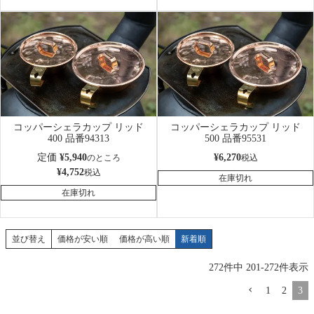
コッパーシェラカップ リッド
コッパーシェラカップ リッド
400 品番94313
500 品番95531
定価
¥
5,940
¥
6,270
のところ
税込
¥
4,752
税込
在庫切れ
在庫切れ
並び替え
価格が安い順
価格が高い順
新着順
272
件中
201
-
272
件表示
1
2
3