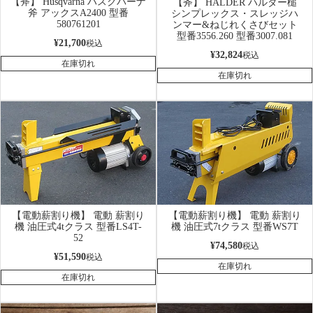
【斧】 Husqvarna ハスクバーナ
【斧】 HALDER ハルダー槌
斧 アックスA2400 型番
シンプレックス・スレッジハ
580761201
ンマー&ねじれくさびセット
型番3556.260 型番3007.081
¥
21,700
税込
¥
32,824
税込
在庫切れ
在庫切れ
【電動薪割り機】 電動 薪割り
【電動薪割り機】 電動 薪割り
機 油圧式4tクラス 型番LS4T-
機 油圧式7tクラス 型番WS7T
52
¥
74,580
税込
¥
51,590
税込
在庫切れ
在庫切れ