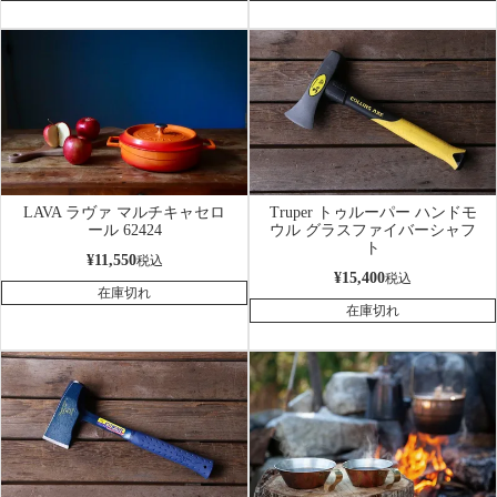
LAVA ラヴァ マルチキャセロ
Truper トゥルーパー ハンドモ
ール 62424
ウル グラスファイバーシャフ
ト
¥
11,550
税込
¥
15,400
税込
在庫切れ
在庫切れ