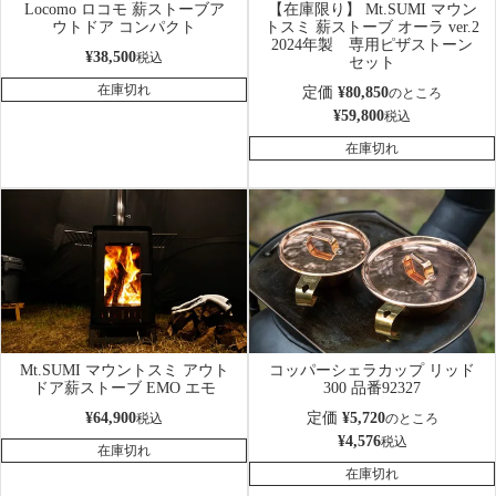
Locomo ロコモ 薪ストーブア
【在庫限り】 Mt.SUMI マウン
ウトドア コンパクト
トスミ 薪ストーブ オーラ ver.2
2024年製 専用ピザストーン
¥
38,500
税込
セット
在庫切れ
定価
¥
80,850
のところ
¥
59,800
税込
在庫切れ
Mt.SUMI マウントスミ アウト
コッパーシェラカップ リッド
ドア薪ストーブ EMO エモ
300 品番92327
¥
64,900
定価
¥
5,720
税込
のところ
¥
4,576
税込
在庫切れ
在庫切れ