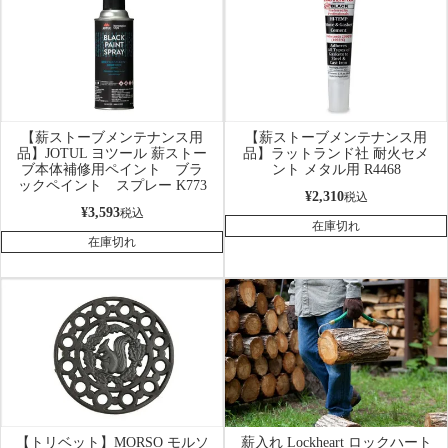
【薪ストーブメンテナンス用
【薪ストーブメンテナンス用
品】JOTUL ヨツール 薪ストー
品】ラットランド社 耐火セメ
ブ本体補修用ペイント ブラ
ント メタル用 R4468
ックペイント スプレー K773
¥
2,310
税込
¥
3,593
税込
在庫切れ
在庫切れ
【トリベット】MORSO モルソ
薪入れ Lockheart ロックハート