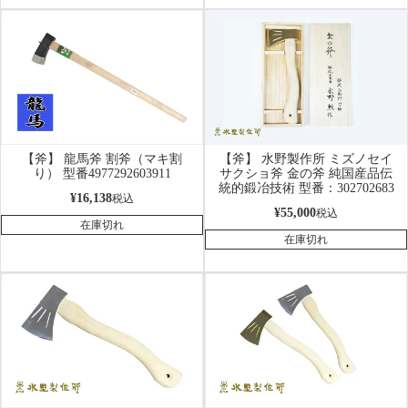
【斧】 龍馬斧 割斧（マキ割
【斧】 水野製作所 ミズノセイ
り） 型番4977292603911
サクショ斧 金の斧 純国産品伝
統的鍛冶技術 型番：302702683
¥
16,138
税込
¥
55,000
税込
在庫切れ
在庫切れ