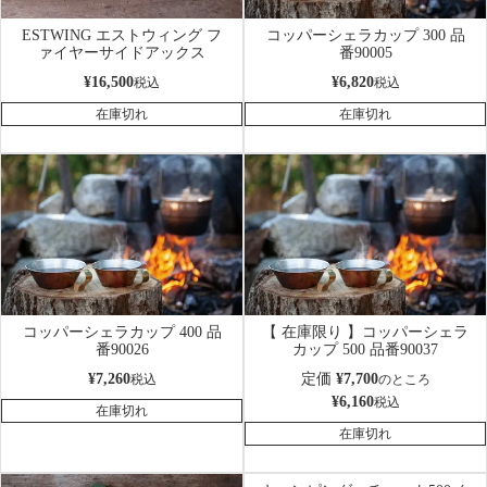
ESTWING エストウィング フ
コッパーシェラカップ 300 品
ァイヤーサイドアックス
番90005
¥
16,500
¥
6,820
税込
税込
在庫切れ
在庫切れ
コッパーシェラカップ 400 品
【 在庫限り 】コッパーシェラ
番90026
カップ 500 品番90037
¥
7,260
定価
¥
7,700
税込
のところ
¥
6,160
税込
在庫切れ
在庫切れ