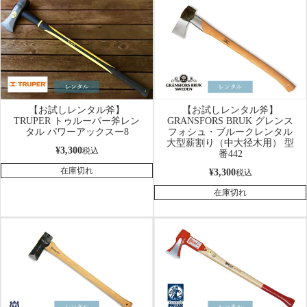
【お試しレンタル斧】
【お試しレンタル斧】
TRUPER トゥルーパー斧レン
GRANSFORS BRUK グレンス
タル パワーアックスー8
フォシュ・ブルークレンタル
大型薪割り（中大径木用） 型
¥
3,300
税込
番442
在庫切れ
¥
3,300
税込
在庫切れ