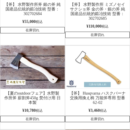
【斧】 水野製作所斧 銀の斧 純
【斧】 水野製作所 ミズノセイ
国産品伝統的鍛冶技術 型番：
サクショ斧 金の斧・銀の斧 純
302702684
国産品伝統的鍛冶技術 型番：
302702685
¥
55,000
税込
¥
110,000
税込
在庫切れ
在庫切れ
【夏のoutdoorフェア】水野製
【斧】 Husqvarna ハスクバーナ
作所斧 薪割斧450g 焚付け用 日
交換用換え柄 万能斧専用 型番
本製
62-02
¥
10,780
¥
3,460
税込
税込
在庫切れ
在庫切れ