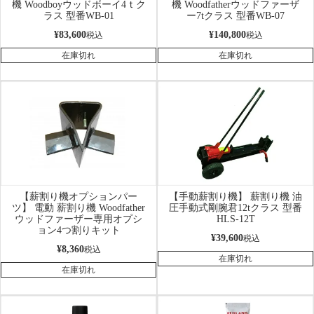
機 Woodboyウッドボーイ4ｔク
機 Woodfatherウッドファーザ
ラス 型番WB-01
ー7tクラス 型番WB-07
¥
83,600
¥
140,800
税込
税込
在庫切れ
在庫切れ
【薪割り機オプションパー
【手動薪割り機】 薪割り機 油
ツ】 電動 薪割り機 Woodfather
圧手動式剛腕君12tクラス 型番
ウッドファーザー専用オプシ
HLS-12T
ョン4つ割りキット
¥
39,600
税込
¥
8,360
税込
在庫切れ
在庫切れ