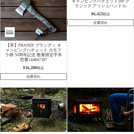
キャンピングハチェット500 ク
ラシック アッシュハンドル
¥
6,422
税込
在庫切れ
【斧】PRANDI プランディ キ
ャンピングハチェット カモフ
ラ柄 50周年記念 数量限定手斧
型番144847307
¥
16,280
税込
在庫切れ