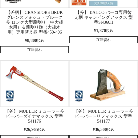
【斧柄】 GRANSFORS BRUK
【斧】 BAHCO バーコ専用替
グレンスフォシュ・ブルーク
え柄 キャンピングアックス 型
斧 ロング大型薪割り（中大径
番SN360H
木用）＆薪割り鎚（大径木
¥
1,870
税込
用）専用替え柄 型番450-406
在庫切れ
¥
8,800
税込
在庫切れ
【斧】 MULLER ミューラー斧
【斧】 MULLER ミューラー斧
ビーバーダイナマックス 型番
ビーバートリフィックス 型番
541176
541177
¥
26,965
¥
36,300
税込
税込