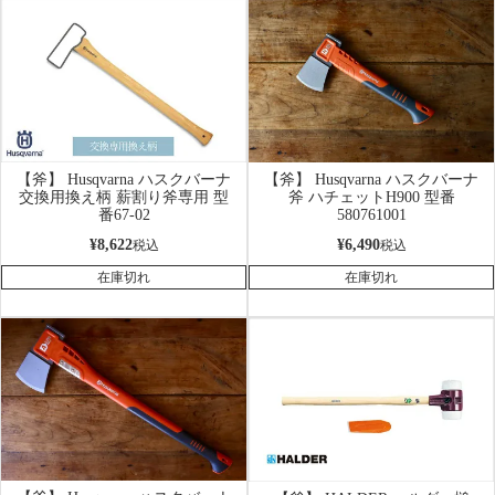
【斧】 Husqvarna ハスクバーナ
【斧】 Husqvarna ハスクバーナ
交換用換え柄 薪割り斧専用 型
斧 ハチェットH900 型番
番67-02
580761001
¥
8,622
¥
6,490
税込
税込
在庫切れ
在庫切れ