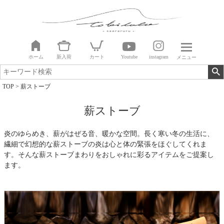
ホーム
新入荷
カート
Youtube
instagram
メニュー
TOP
薪ストーブ
薪ストーブ
炎のゆらめき、薪がはぜる音、暖かな空間。長く寒い冬の生活に、
繊細で幻想的な薪ストーブの炎は心と体の緊張をほぐしてくれま
す。そんな薪ストーブまわりをおしゃれに彩るアイテムをご提案し
ます。