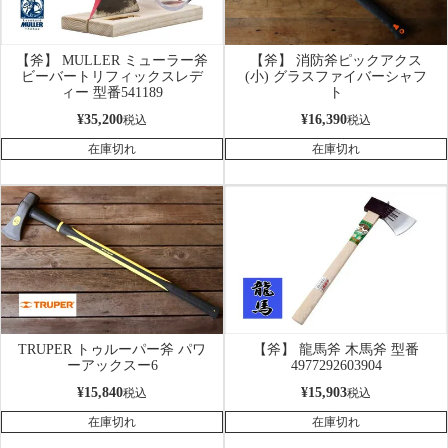
【斧】 MULLER ミューラー斧
【斧】 消防斧ピックアクス
ビーバートリフィックスレデ
(小) グラスファイバーシャフ
ィー 型番541189
ト
¥
35,200
¥
16,390
税込
税込
在庫切れ
在庫切れ
TRUPER トゥルーパー斧 パワ
【斧】 龍馬斧 木馬斧 型番
ーアックスー6
4977292603904
¥
15,840
¥
15,903
税込
税込
在庫切れ
在庫切れ