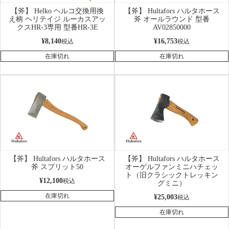
【斧】 Helko ヘルコ交換用換
【斧】 Hultafors ハルタホース
え柄 ヘリテイジ ルーカスアッ
斧 オールラウンド 型番
クスHR-3専用 型番HR-3E
AV02850000
¥
8,140
¥
16,753
税込
税込
在庫切れ
在庫切れ
【斧】 Hultafors ハルタホース
【斧】 Hultafors ハルタホース
斧 スプリット50
オーゲルファンミニハチェッ
ト（旧クラシックトレッキン
¥
12,100
税込
グミニ）
在庫切れ
¥
25,003
税込
在庫切れ