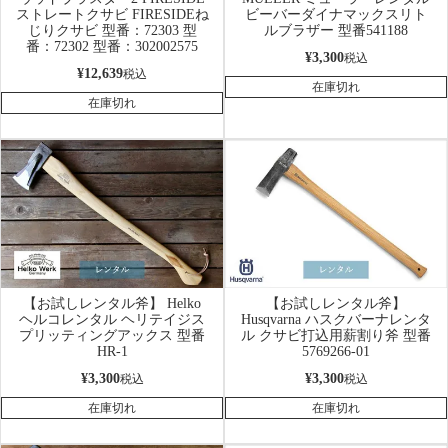
ストレートクサビ FIRESIDEね
ビーバーダイナマックスリト
じりクサビ 型番：72303 型
ルブラザー 型番541188
番：72302 型番：302002575
¥
3,300
税込
¥
12,639
税込
在庫切れ
在庫切れ
【お試しレンタル斧】 Helko
【お試しレンタル斧】
ヘルコレンタル ヘリテイジス
Husqvarna ハスクバーナレンタ
プリッティングアックス 型番
ル クサビ打込用薪割り斧 型番
HR-1
5769266-01
¥
3,300
¥
3,300
税込
税込
在庫切れ
在庫切れ