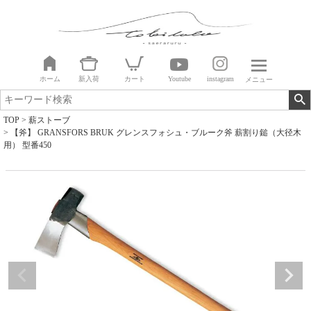
ホーム
新入荷
カート
Youtube
instagram
メニュー
TOP
薪ストーブ
【斧】 GRANSFORS BRUK グレンスフォシュ・ブルーク斧 薪割り鎚（大径木
用） 型番450