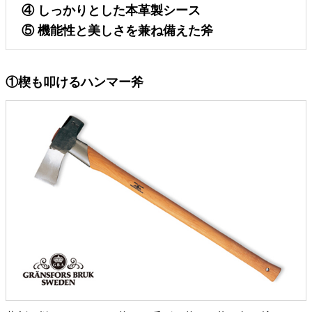
④ しっかりとした本革製シース
⑤ 機能性と美しさを兼ね備えた斧
①楔も叩けるハンマー斧