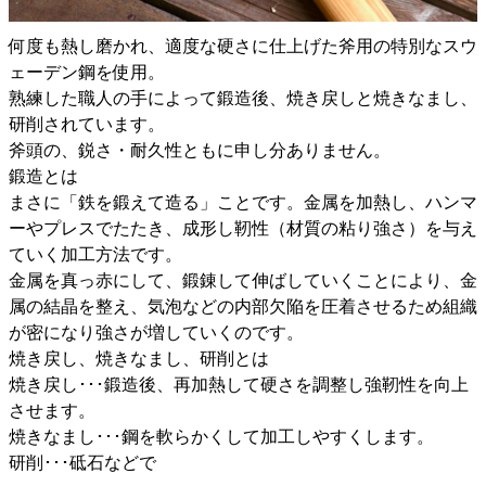
何度も熱し磨かれ、適度な硬さに仕上げた斧用の特別なスウ
ェーデン鋼を使用。
熟練した職人の手によって鍛造後、焼き戻しと焼きなまし、
研削されています。
斧頭の、鋭さ・耐久性ともに申し分ありません。
鍛造とは
まさに「鉄を鍛えて造る」ことです。金属を加熱し、ハンマ
ーやプレスでたたき、成形し靭性（材質の粘り強さ）を与え
ていく加工方法です。
金属を真っ赤にして、鍛錬して伸ばしていくことにより、金
属の結晶を整え、気泡などの内部欠陥を圧着させるため組織
が密になり強さが増していくのです。
焼き戻し、焼きなまし、研削とは
焼き戻し･･･鍛造後、再加熱して硬さを調整し強靭性を向上
させます。
焼きなまし･･･鋼を軟らかくして加工しやすくします。
研削･･･砥石などで