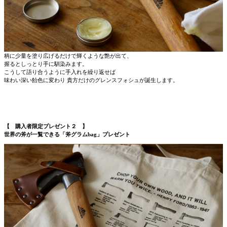
柄に少量を塗り広げるだけで輝くような艶が出て、
握るとしっとり手に馴染みます。
こうして語り合うように手入れを繰り返せば
味わい深い飴色に変わり 貴方だけのグレンスフォシュが誕生します。
【 購入者限定プレゼント２ 】
世界の斧が一覧できる「斧グラムbag」プレゼント