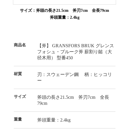
サイズ：斧頭の長さ21.5cm 斧刃7cm 全長79cm
斧頭重量：2.4kg
商品名
【斧】 GRANSFORS BRUK グレンス
フォシュ・ブルーク斧 薪割り鎚（大
径木用） 型番450
材質
刃：スウェーデン鋼 柄：ヒッコリ
ー
サイズ
斧頭の長さ21.5cm 斧刃7cm 全長
79cm
重量
斧頭重量：2.4kg