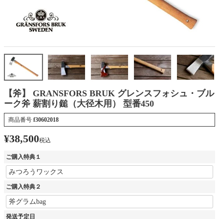
【斧】 GRANSFORS BRUK グレンスフォシュ・ブル
ーク斧 薪割り鎚（大径木用） 型番450
商品番号
f30602018
¥
38,500
税込
ご購入特典１
ご購入特典２
発送予定日