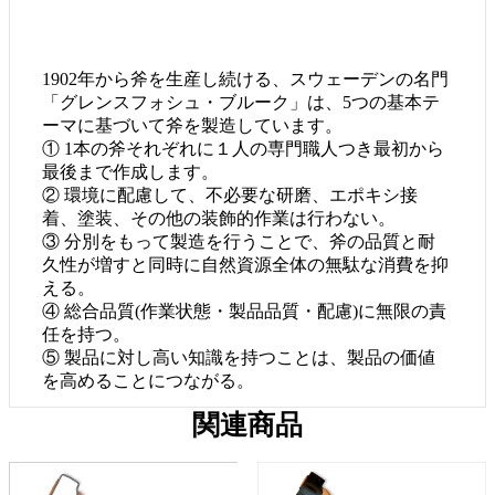
1902年から斧を生産し続ける、スウェーデンの名門
「グレンスフォシュ・ブルーク」は、5つの基本テ
ーマに基づいて斧を製造しています。
① 1本の斧それぞれに１人の専門職人つき最初から
最後まで作成します。
② 環境に配慮して、不必要な研磨、エポキシ接
着、塗装、その他の装飾的作業は行わない。
③ 分別をもって製造を行うことで、斧の品質と耐
久性が増すと同時に自然資源全体の無駄な消費を抑
える。
④ 総合品質(作業状態・製品品質・配慮)に無限の責
任を持つ。
⑤ 製品に対し高い知識を持つことは、製品の価値
を高めることにつながる。
関連商品