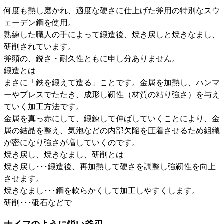
何度も熱し磨かれ、適度な硬さに仕上げた斧用の特別なスウ
ェーデン鋼を使用。
熟練した職人の手によって鍛造後、焼き戻しと焼きなまし、
研削されています。
斧頭の、鋭さ・耐久性ともに申し分ありません。
鍛造とは
まさに「鉄を鍛えて造る」ことです。金属を加熱し、ハンマ
ーやプレスでたたき、成形し靭性（材質の粘り強さ）を与え
ていく加工方法です。
金属を真っ赤にして、鍛錬して伸ばしていくことにより、金
属の結晶を整え、気泡などの内部欠陥を圧着させるため組織
が密になり強さが増していくのです。
焼き戻し、焼きなまし、研削とは
焼き戻し･･･鍛造後、再加熱して硬さを調整し強靭性を向上
させます。
焼きなまし･･･鋼を軟らかくして加工しやすくします。
研削･･･砥石などで