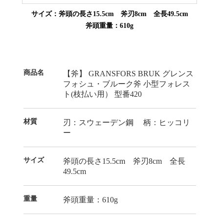
サイズ：斧頭の長さ15.5cm 斧刃8cm 全長49.5cm
斧頭重量：610g
商品名
【斧】 GRANSFORS BRUK グレンス
フォシュ・ブルーク斧 小型フォレス
ト(枝払い用） 型番420
材質
刃：スウェーデン鋼 柄：ヒッコリ
ー
サイズ
斧頭の長さ15.5cm 斧刃8cm 全長
49.5cm
重量
斧頭重量：610g