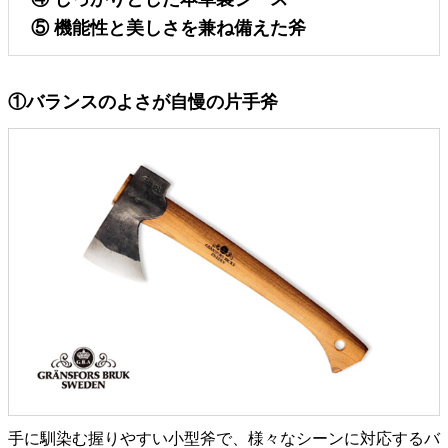
⑤ 機能性と美しさを兼ね備えた斧
①バランスのよさが自慢の片手斧
手に馴染む握りやすい小型斧で、様々なシーンに対応するバ