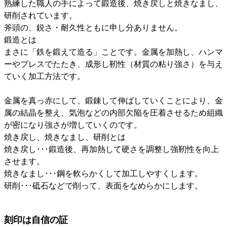
熟練した職人の手によって鍛造後、焼き戻しと焼きなまし、
研削されています。
斧頭の、鋭さ・耐久性ともに申し分ありません。
鍛造とは
まさに「鉄を鍛えて造る」ことです。金属を加熱し、ハンマ
ーやプレスでたたき、成形し靭性（材質の粘り強さ）を与え
ていく加工方法です。
金属を真っ赤にして、鍛錬して伸ばしていくことにより、金
属の結晶を整え、気泡などの内部欠陥を圧着させるため組織
が密になり強さが増していくのです。
焼き戻し、焼きなまし、研削とは
焼き戻し･･･鍛造後、再加熱して硬さを調整し強靭性を向上
させます。
焼きなまし･･･鋼を軟らかくして加工しやすくします。
研削･･･砥石などで削って、表面をなめらかにします。
刻印は自信の証