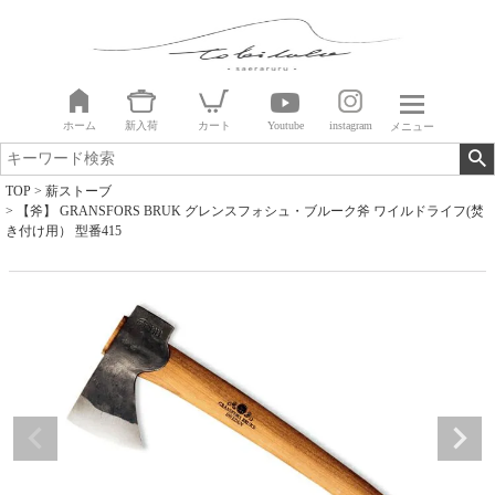
ホーム
新入荷
カート
Youtube
instagram
メニュー
TOP
薪ストーブ
【斧】 GRANSFORS BRUK グレンスフォシュ・ブルーク斧 ワイルドライフ(焚
き付け用） 型番415