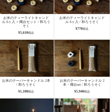
お米のティーライトキャンド
お米のティーライトキャンド
ル 6ヶ入 + 燭台セット / 和ろう
ル 6ヶ入 / 和ろうそく
そく
¥
770
税込
¥
5,610
税込
お米のテーパーキャンドル 2本
お米のテーパーキャンドル 2
/ 和ろうそく
本・燭台set / 和ろうそく
¥
1,100
¥
5,940
税込
税込