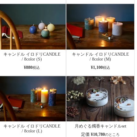
キャンドル イロドリCANDLE
キャンドル イロドリCANDLE
/ 8color (S)
/ 8color (M)
¥
880
¥
1,100
税込
税込
キャンドル イロドリCANDLE
月めぐる燭香キャンドルset
/ 8color (L)
定価
¥
10,780
のところ