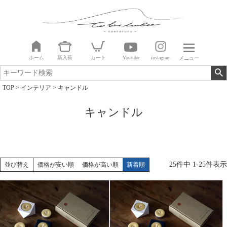
ホーム
新入荷
カート
Youtube
instagram
メニュー
TOP
インテリア
キャンドル
キャンドル
25
件中
1
-
25
件表示
並び替え
価格が安い順
価格が高い順
新着順