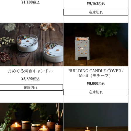
¥
1,100
税込
¥
9,163
税込
在庫切れ
月めぐる燭香キャンドル
BUILDING CANDLE COVER /
Motif（モチーフ）
¥
5,390
税込
¥
8,800
税込
在庫切れ
在庫切れ