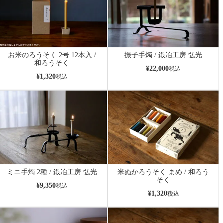
お米のろうそく 2号 12本入 /
振子手燭 / 鍛冶工房 弘光
和ろうそく
¥
22,000
税込
¥
1,320
税込
ミニ手燭 2種 / 鍛冶工房 弘光
米ぬかろうそく まめ / 和ろう
そく
¥
9,350
税込
¥
1,320
税込