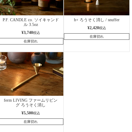
P.F. CANDLE co. ソイキャンド
h+ ろうそく消し / snuffer
ル 3.5oz
¥
2,420
税込
¥
3,740
税込
在庫切れ
在庫切れ
ferm LIVING ファームリビン
グ ろうそく消し
¥
5,500
税込
在庫切れ