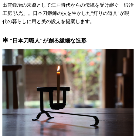
出雲鍛冶の末裔として江戸時代からの伝統を受け継ぐ「鍛冶
工房 弘光」。日本刀鍛錬の技を生かした"灯りの道具"が現
代の暮らしに用と美の設えを提案します。
✻
"日本刀職人"が創る繊細な造形