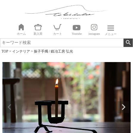
ホーム
新入荷
カート
Youtube
instagram
メニュー
TOP
インテリア
振子手燭 / 鍛冶工房 弘光