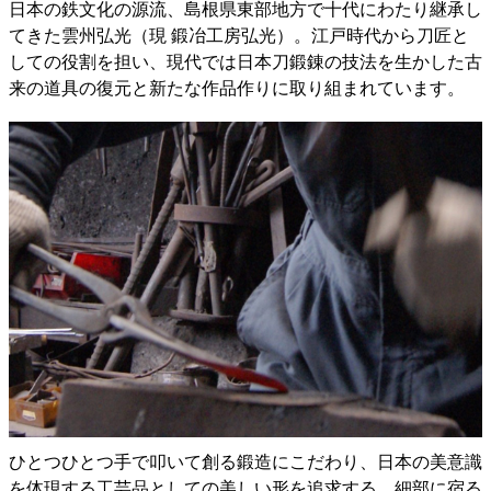
日本の鉄文化の源流、島根県東部地方で十代にわたり継承し
てきた雲州弘光（現 鍛冶工房弘光）。江戸時代から刀匠と
しての役割を担い、現代では日本刀鍛錬の技法を生かした古
来の道具の復元と新たな作品作りに取り組まれています。
ひとつひとつ手で叩いて創る鍛造にこだわり、日本の美意識
を体現する工芸品としての美しい形を追求する。細部に宿る