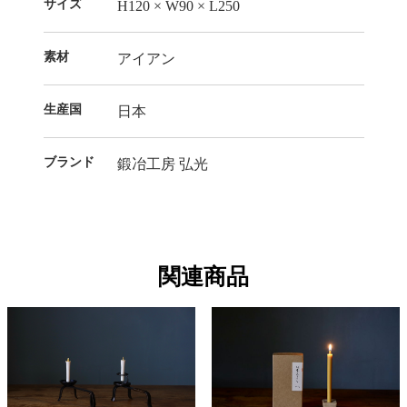
サイズ
H120 × W90 × L250
素材
アイアン
生産国
日本
ブランド
鍛冶工房 弘光
関連商品