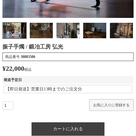
振子手燭 / 鍛冶工房 弘光
商品番号
30803506
¥
22,000
税込
発送予定日
お気に入りに登録する
カートに入れる