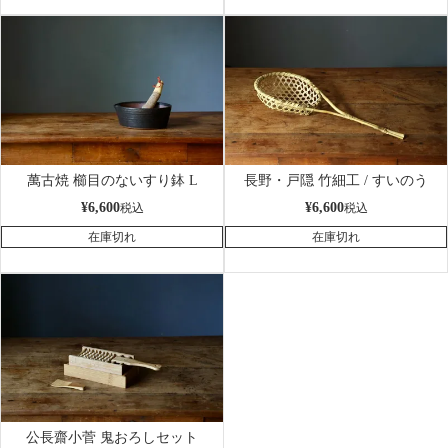
萬古焼 櫛目のないすり鉢 L
長野・戸隠 竹細工 / すいのう
¥
6,600
¥
6,600
税込
税込
在庫切れ
在庫切れ
公長齋小菅 鬼おろしセット