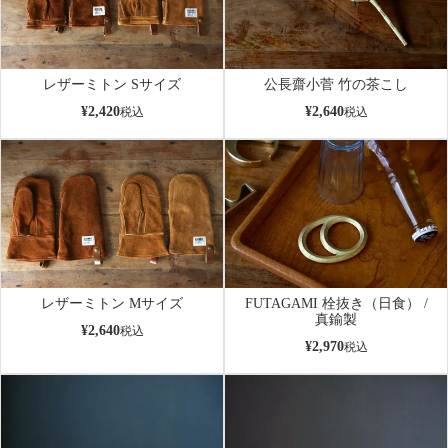
レザーミトン Sサイズ
公長齋小菅 竹の茶こし
¥
2,420
¥
2,640
税込
税込
レザーミトン Mサイズ
FUTAGAMI 栓抜き（日食） /
真鍮製
¥
2,640
税込
¥
2,970
税込