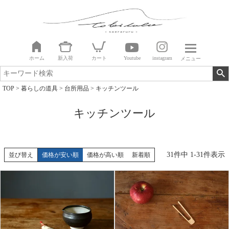
ホーム
新入荷
カート
Youtube
instagram
メニュー
TOP
暮らしの道具
台所用品
キッチンツール
キッチンツール
31
件中
1
-
31
件表示
並び替え
価格が安い順
価格が高い順
新着順