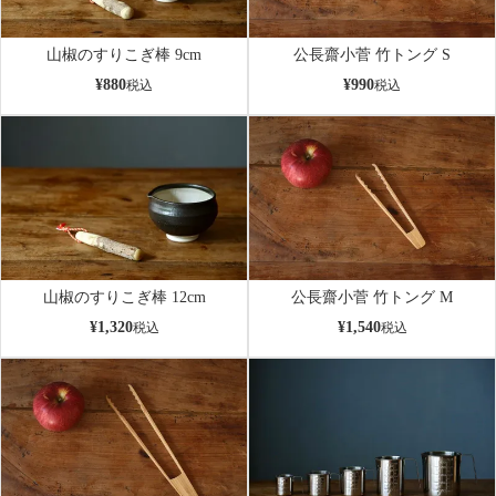
山椒のすりこぎ棒 9cm
公長齋小菅 竹トング S
¥
880
¥
990
税込
税込
山椒のすりこぎ棒 12cm
公長齋小菅 竹トング M
¥
1,320
¥
1,540
税込
税込