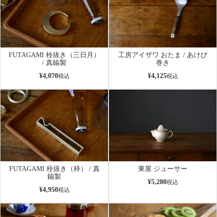
FUTAGAMI 栓抜き（三日月）
工房アイザワ おたま / あけび
/ 真鍮製
巻き
¥
4,070
¥
4,125
税込
税込
FUTAGAMI 栓抜き（枠） / 真
東屋 ジューサー
鍮製
¥
5,280
税込
¥
4,950
税込