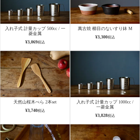
入れ子式 計量カップ 500cc / 一
萬古焼 櫛目のないすり鉢 M
菱金属
¥
3,300
税込
¥
3,069
税込
天然山桜木べら 2本set
入れ子式 計量カップ 1000cc /
一菱金属
¥
3,740
税込
¥
3,828
税込