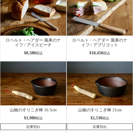
ロベルト・ヘアダー 風車のナ
ロベルト・ヘアダー 風車のナ
イフ / アイスビーチ
イフ / アプリコット
¥
8,580
¥
10,450
税込
税込
山椒のすりこぎ棒 16.5cm
山椒のすりこぎ棒 21cm
¥
1,980
¥
2,530
税込
税込
在庫切れ
在庫切れ