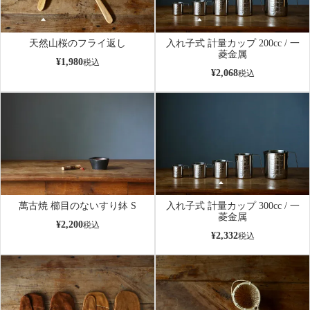
天然山桜のフライ返し
入れ子式 計量カップ 200cc / 一
菱金属
¥
1,980
税込
¥
2,068
税込
萬古焼 櫛目のないすり鉢 S
入れ子式 計量カップ 300cc / 一
菱金属
¥
2,200
税込
¥
2,332
税込