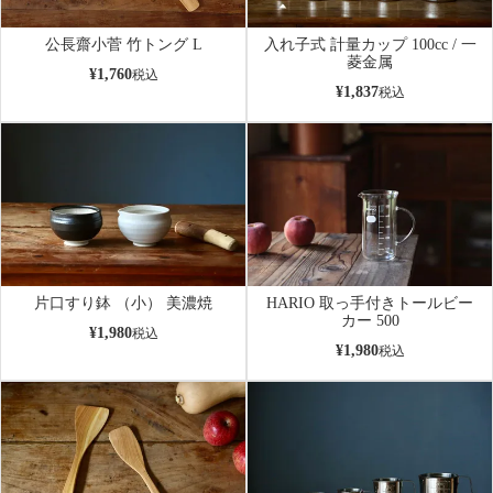
公長齋小菅 竹トング L
入れ子式 計量カップ 100cc / 一
菱金属
¥
1,760
税込
¥
1,837
税込
片口すり鉢 （小） 美濃焼
HARIO 取っ手付きトールビー
カー 500
¥
1,980
税込
¥
1,980
税込