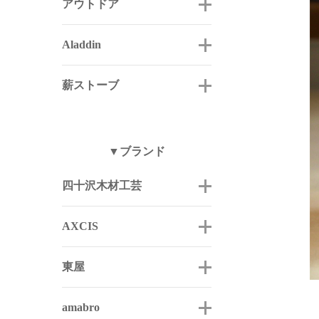
アウトドア
Aladdin
薪ストーブ
▼ブランド
四十沢木材工芸
AXCIS
東屋
amabro