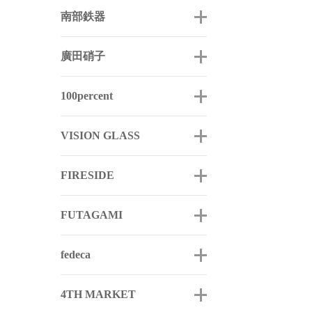
南部鉄器
廣田硝子
100percent
VISION GLASS
FIRESIDE
FUTAGAMI
fedeca
4TH MARKET