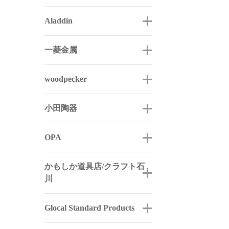
Aladdin
一菱金属
woodpecker
小田陶器
OPA
かもしか道具店/クラフト石
川
Glocal Standard Products