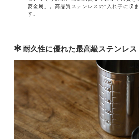
菱金属」。高品質ステンレスの”入れ子に収ま
す。
✻
耐久性に優れた最高級ステンレス