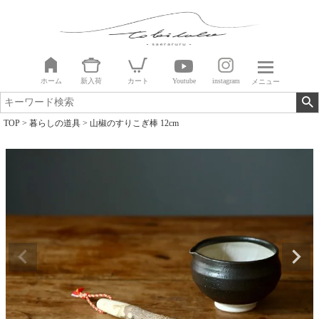
ホーム
新入荷
カート
Youtube
instagram
メニュー
TOP
暮らしの道具
山椒のすりこぎ棒 12cm