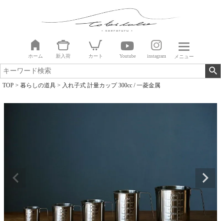
ホーム
新入荷
カート
Youtube
instagram
メニュー
TOP
暮らしの道具
入れ子式 計量カップ 300cc / 一菱金属