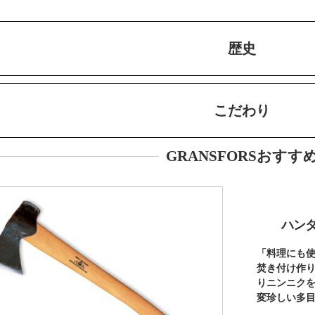
歴史
こだわり
GRANSFORSおすす
ハンタ
「料理にも
焚き付け作
りニンニク
変珍しい多