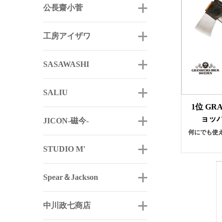
公長齋小菅
工房アイザワ
SASAWASHI
SALIU
1位 GR
ョッパ
JICON-磁今-
何にでも使
STUDIO M'
Spear＆Jackson
中川政七商店