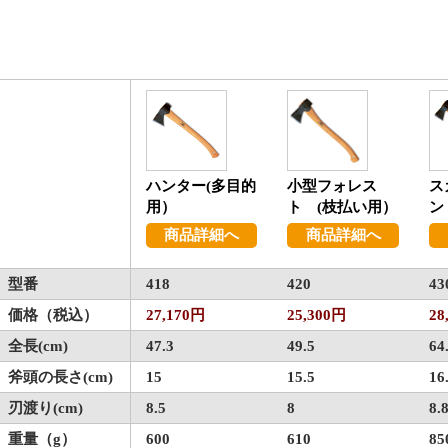
ハンター(多目的
小型フォレス
ス
用）
ト (枝払い用）
ン
商品詳細へ
商品詳細へ
型番
418
420
43
価格（税込）
27,170円
25,300円
28
全長(cm)
47.3
49.5
64
斧頭の長さ(cm)
15
15.5
16
刃渡り(cm)
8.5
8
8.
重量（g）
600
610
85