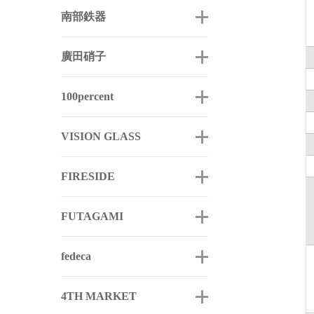
南部鉄器
廣田硝子
100percent
VISION GLASS
FIRESIDE
FUTAGAMI
fedeca
4TH MARKET