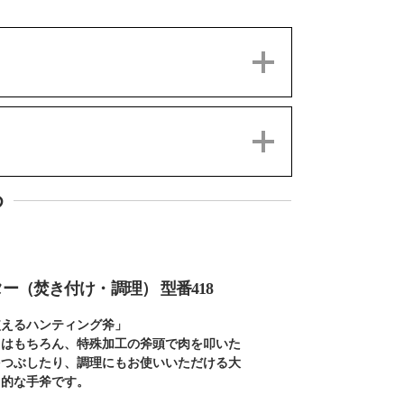
め
ー（焚き付け・調理） 型番418
使えるハンティング斧」
りはもちろん、特殊加工の斧頭で肉を叩いた
をつぶしたり、調理にもお使いいただける大
目的な手斧です。