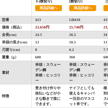
ト(枝切り)
(枝切り)
（
商品詳細へ
商品詳細へ
型番
413
GB410
41
価格（税込）
23,650円
25,740円
23
全長(cm)
24.5
26.5
34
斧頭の長さ(cm)
13
10.5
13
刃渡り(cm)
8
6.2
7.
重量（g）
600
360
60
斧頭：スウェー
斧頭：スウェー
斧
デン鋼
デン鋼
デ
素材
斧柄：ヒッコリ
斧柄：ヒッコリ
斧
ー
ー
ー
焚き付け作りや
ナイフとしても
様
枝払いなどが小
使えるキャンパ
対
特徴
さな動きで楽に
ー注目のマスコ
ス
できます。
ット斧です。
で