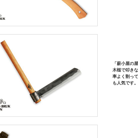
「薪小屋の
木槌で叩き
率よく割っ
も人気です