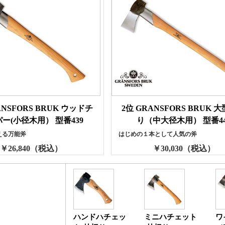
ANSFORS BRUK ウッドチ
2位 GRANSFORS BRUK 
ー(小径木用） 型番439
り（中大径木用） 型番44
える万能斧
はじめの１本として人気の斧
￥26,840（税込）
￥30,030（税込）
ハンドハチェッ
ミニハチェット
ワ