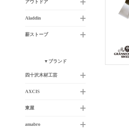
アウトドア
Aladdin
薪ストーブ
▼ブランド
四十沢木材工芸
AXCIS
東屋
amabro