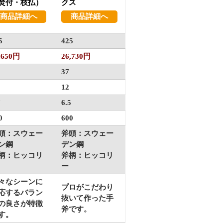
焚付・枝払）
クス
商品詳細へ
商品詳細へ
5
425
,650円
26,730円
37
12
7
6.5
0
600
頭：スウェー
斧頭：スウェー
ン鋼
デン鋼
柄：ヒッコリ
斧柄：ヒッコリ
ー
々なシーンに
プロがこだわり
応するバラン
抜いて作った手
の良さが特徴
斧です。
す。