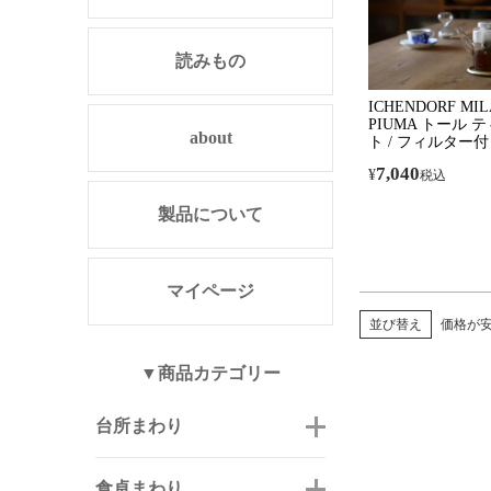
読みもの
ICHENDORF MI
PIUMA トール 
about
ト / フィルター付
7,040
¥
税込
製品について
マイページ
並び替え
価格が
▼商品カテゴリー
台所まわり
食卓まわり