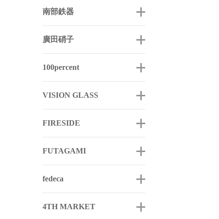
南部鉄器
廣田硝子
100percent
VISION GLASS
FIRESIDE
FUTAGAMI
fedeca
4TH MARKET