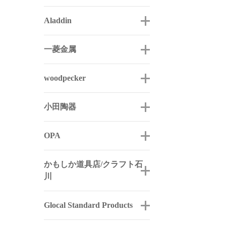
Aladdin
一菱金属
woodpecker
小田陶器
OPA
かもしか道具店/クラフト石
川
Glocal Standard Products