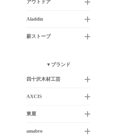
アウトドア
Aladdin
薪ストーブ
▼ブランド
四十沢木材工芸
AXCIS
東屋
amabro