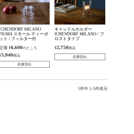
ICHENDORF MILANO
キャンドルホルダー
PIUMA スモール ティーポ
ICHENDORF MILANO / フ
ット / フィルター付
ロストタイプ
6,600
2,750
定価
¥
¥
のところ
税込
5,940
¥
税込
在庫切れ
在庫切れ
5
件中
1
-
5
件表示