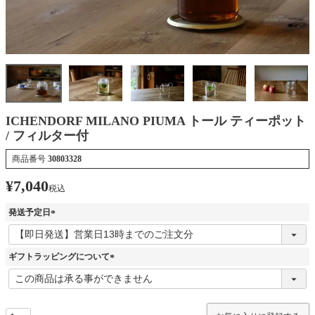
ICHENDORF MILANO PIUMA トール ティーポット
/ フィルター付
商品番号
30803328
¥
7,040
税込
発送予定日
(
必
須
ギフトラッピングについて
)
(
必
須
)