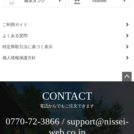
雨水タンク
Aladdin
ご利用ガイド
よくある質問
特定商取引法に基づく表示
個人情報保護方針
ペー
ジト
CONTACT
ップ
へ
電話からでもご注文できます
0770-72-3866 / support@nissei-
web.co.jp