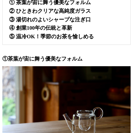
① 茶葉が宙に舞う優美なフォルム
② ひときわクリアな高純度ガラス
③ 湯切れのよいシャープな注ぎ口
④ 創業100年の伝統と革新
⑤ 温冷OK！季節のお茶を愉しめる
①茶葉が宙に舞う優美なフォルム