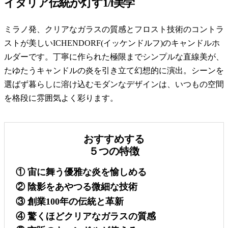
イタリア伝統が灯す1/f美学
ミラノ発、クリアなガラスの質感とフロスト技術のコントラ
ストが美しいICHENDORF(イッケンドルフ)のキャンドルホ
ルダーです。丁寧に作られた極限までシンプルな直線美が、
たゆたうキャンドルの炎を引き立て幻想的に演出。シーンを
選ばず暮らしに溶け込むモダンなデザインは、いつもの空間
を格段に雰囲気よく彩ります。
おすすめする
５つの特徴
① 宙に舞う優雅な炎を愉しめる
② 陰影をあやつる微細な技術
③ 創業100年の伝統と革新
④ 驚くほどクリアなガラスの質感