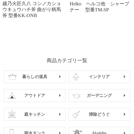
越乃火匠久八 コシノカショ
Helko ヘルコ他 シャープ
ウキュウハチ斧 曲がり柄馬
ナー 型番TM-SP
斧 型番KK-ONB
商品カテゴリ一覧
暮らしの道具
インテリア
アウトドア
ガーデニング
庭キッチン
掃除どうぐ
雨水タンク
Aladdin