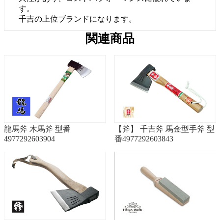
す。
千吉の上位ブランドになります。
関連商品
龍馬斧 木馬斧 型番
【斧】 千吉斧 馬金型手斧 型
4977292603904
番4977292603843