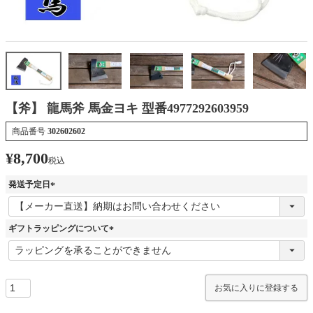
【斧】 龍馬斧 馬金ヨキ 型番4977292603959
商品番号
302602602
¥
8,700
税込
発送予定日
(
必
須
ギフトラッピングについて
)
(
必
須
)
お気に入りに登録する