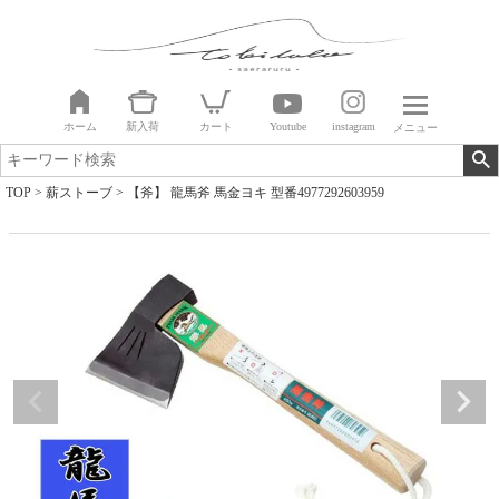
ホーム
新入荷
カート
Youtube
instagram
メニュー
TOP
薪ストーブ
【斧】 龍馬斧 馬金ヨキ 型番4977292603959