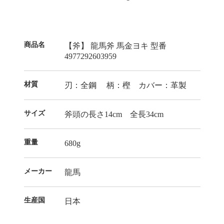
商品名
【斧】 龍馬斧 馬金ヨキ 型番
4977292603959
材質
刃：全鋼 柄：樫 カバー：革製
サイズ
斧頭の長さ14cm 全長34cm
重量
680g
メーカー
龍馬
生産国
日本