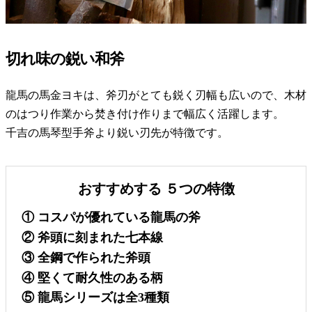
切れ味の鋭い和斧
龍馬の馬金ヨキは、斧刃がとても鋭く刃幅も広いので、木材
のはつり作業から焚き付け作りまで幅広く活躍します。
千吉の馬琴型手斧より鋭い刃先が特徴です。
おすすめする ５つの特徴
① コスパが優れている龍馬の斧
② 斧頭に刻まれた七本線
③ 全鋼で作られた斧頭
④ 堅くて耐久性のある柄
⑤ 龍馬シリーズは全3種類