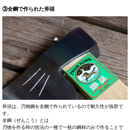
③全鋼で作られた斧頭
斧頭は、刃物鋼を全鋼で作られているので耐久性が抜群で
す。
全鋼（ぜんこう）とは
刃物を作る時の技法の一種で一枚の鋼材のみで作ることで