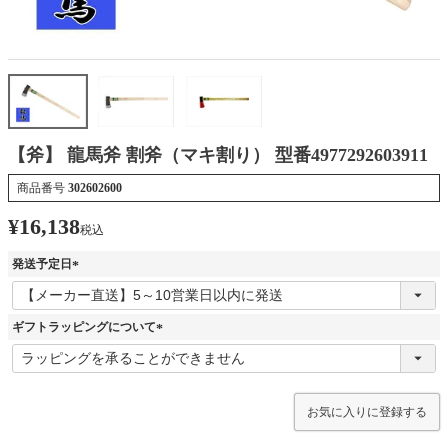
【斧】 龍馬斧 割斧（マキ割り） 型番4977292603911
商品番号
302602600
¥
16,138
税込
発送予定日
(
必
須
ギフトラッピングについて
)
(
必
須
)
お気に入りに登録する