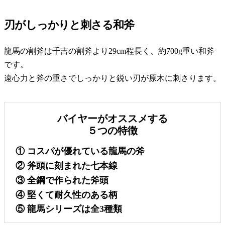
刃がしっかりと刺さる和斧
龍馬の割斧は千吉の割斧より29cm程長く、約700g重い和斧
です。
遠心力と斧の重さでしっかりと鋭い刃が原木に刺さります。
バイヤーがオススメする
５つの特徴
① コスパが優れている龍馬の斧
② 斧頭に刻まれた七本線
③ 全鋼で作られた斧頭
④ 堅くて耐久性のある柄
⑤ 龍馬シリーズは全3種類