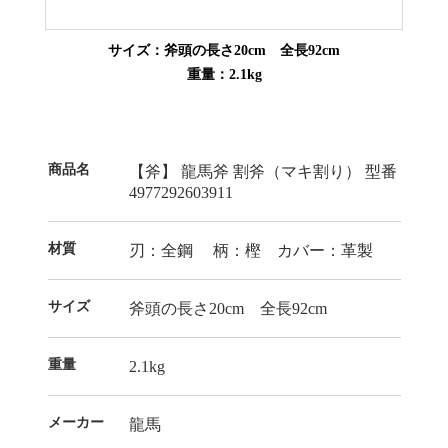
サイズ：斧頭の長さ20cm 全長92cm
重量：2.1kg
商品名
【斧】 龍馬斧 割斧（マキ割り） 型番
4977292603911
材質
刃：全鋼 柄：樫 カバー：革製
サイズ
斧頭の長さ20cm 全長92cm
重量
2.1kg
メーカー
龍馬