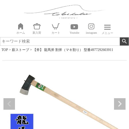
ホーム
新入荷
カート
Youtube
instagram
メニュー
TOP
薪ストーブ
【斧】 龍馬斧 割斧（マキ割り） 型番4977292603911