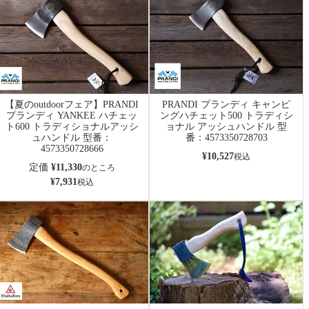
【夏のoutdoorフェア】PRANDI
PRANDI プランディ キャンピ
プランディ YANKEE ハチェッ
ングハチェット500 トラディシ
ト600 トラディショナルアッシ
ョナル アッシュハンドル 型
ュハンドル 型番：
番：4573350728703
4573350728666
¥
10,527
税込
定価
¥
11,330
のところ
¥
7,931
税込