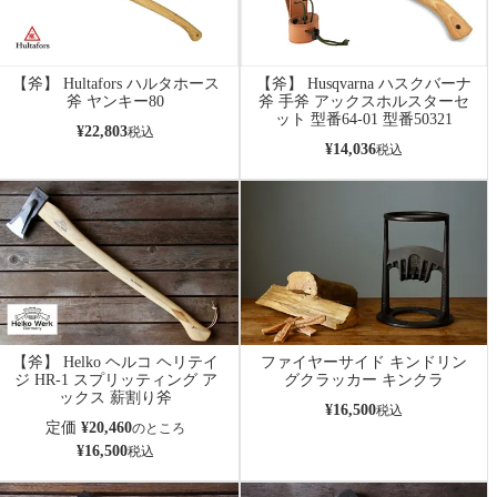
【斧】 Hultafors ハルタホース
【斧】 Husqvarna ハスクバーナ
斧 ヤンキー80
斧 手斧 アックスホルスターセ
ット 型番64-01 型番50321
¥
22,803
税込
¥
14,036
税込
【斧】 Helko ヘルコ ヘリテイ
ファイヤーサイド キンドリン
ジ HR-1 スプリッティング ア
グクラッカー キンクラ
ックス 薪割り斧
¥
16,500
税込
定価
¥
20,460
のところ
¥
16,500
税込