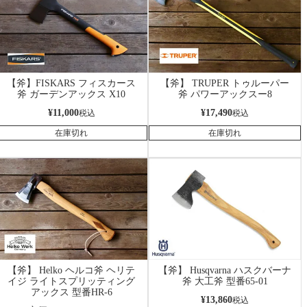
【斧】FISKARS フィスカース
【斧】 TRUPER トゥルーパー
斧 ガーデンアックス X10
斧 パワーアックスー8
¥
11,000
¥
17,490
税込
税込
在庫切れ
在庫切れ
【斧】 Helko ヘルコ斧 ヘリテ
【斧】 Husqvarna ハスクバーナ
イジ ライトスプリッティング
斧 大工斧 型番65-01
アックス 型番HR-6
¥
13,860
税込