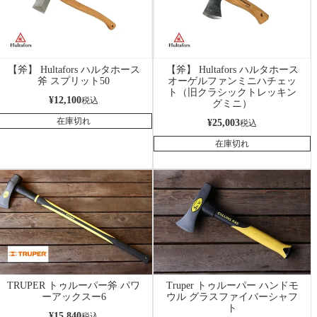
【斧】 Hultafors ハルタホース
【斧】 Hultafors ハルタホース
斧 スプリット50
オーゲルファンミニハチェッ
ト（旧クラシックトレッキン
¥
12,100
税込
グミニ）
在庫切れ
¥
25,003
税込
在庫切れ
TRUPER トゥルーパー斧 パワ
Truper トゥルーパー ハンドモ
ーアックスー6
ウル グラスファイバーシャフ
ト
¥
15,840
税込