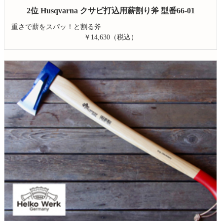
2位 Husqvarna クサビ打込用薪割り斧 型番66-01
重さで薪をスパッ！と割る斧
￥14,630（税込）