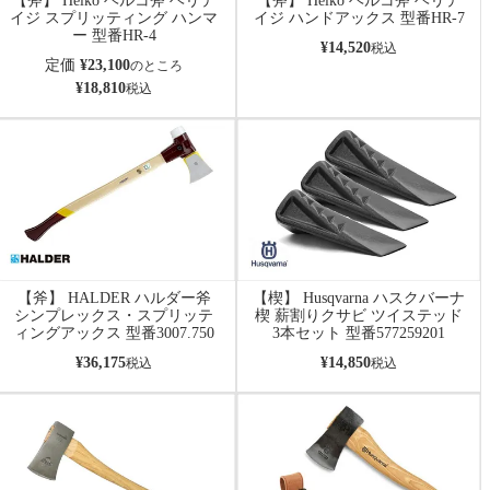
【斧】 Helko ヘルコ斧 ヘリテ
【斧】 Helko ヘルコ斧 ヘリテ
イジ スプリッティング ハンマ
イジ ハンドアックス 型番HR-7
ー 型番HR-4
¥
14,520
税込
定価
¥
23,100
のところ
¥
18,810
税込
【斧】 HALDER ハルダー斧
【楔】 Husqvarna ハスクバーナ
シンプレックス・スプリッテ
楔 薪割りクサビ ツイステッド
ィングアックス 型番3007.750
3本セット 型番577259201
¥
36,175
¥
14,850
税込
税込