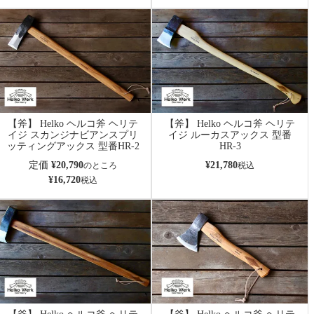
【斧】 Helko ヘルコ斧 ヘリテ
【斧】 Helko ヘルコ斧 ヘリテ
イジ スカンジナビアンスプリ
イジ ルーカスアックス 型番
ッティングアックス 型番HR-2
HR-3
定価
¥
20,790
¥
21,780
のところ
税込
¥
16,720
税込