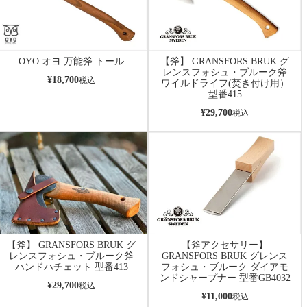
OYO オヨ 万能斧 トール
【斧】 GRANSFORS BRUK グ
レンスフォシュ・ブルーク斧
¥
18,700
税込
ワイルドライフ(焚き付け用）
型番415
¥
29,700
税込
【斧】 GRANSFORS BRUK グ
【斧アクセサリー】
レンスフォシュ・ブルーク斧
GRANSFORS BRUK グレンス
ハンドハチェット 型番413
フォシュ・ブルーク ダイアモ
ンドシャープナー 型番GB4032
¥
29,700
税込
¥
11,000
税込