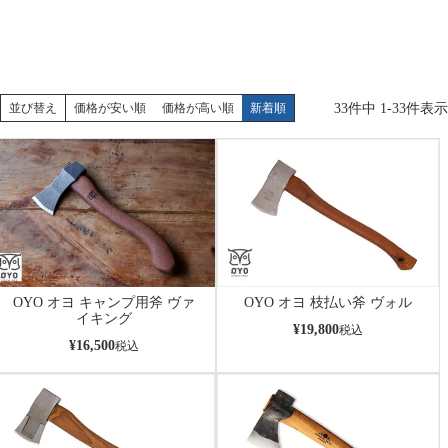
33
件中
1
-
33
件表示
並び替え
価格が安い順
価格が高い順
新着順
OYO オヨ キャンプ用斧 ヴァ
OYO オヨ 枝払い斧 ヴォル
イキング
¥
19,800
税込
¥
16,500
税込