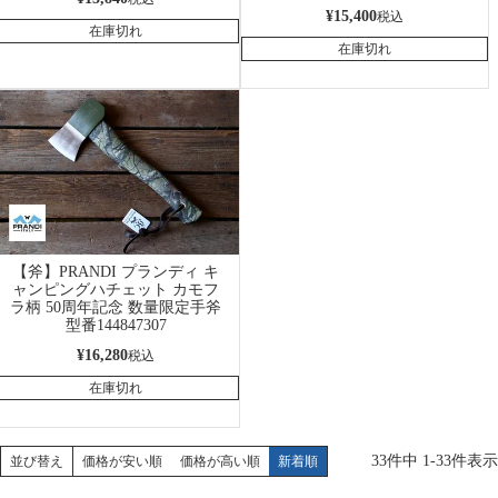
¥
15,400
税込
在庫切れ
在庫切れ
【斧】PRANDI プランディ キ
ャンピングハチェット カモフ
ラ柄 50周年記念 数量限定手斧
型番144847307
¥
16,280
税込
在庫切れ
33
件中
1
-
33
件表示
並び替え
価格が安い順
価格が高い順
新着順