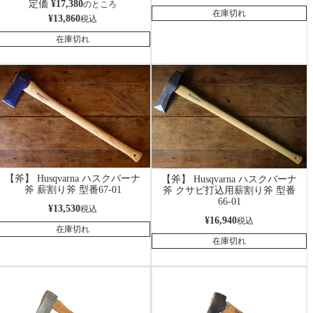
定価
¥
17,380
のところ
在庫切れ
¥
13,860
税込
在庫切れ
【斧】 Husqvarna ハスクバーナ
【斧】 Husqvarna ハスクバーナ
斧 薪割り斧 型番67-01
斧 クサビ打込用薪割り斧 型番
66-01
¥
13,530
税込
¥
16,940
税込
在庫切れ
在庫切れ