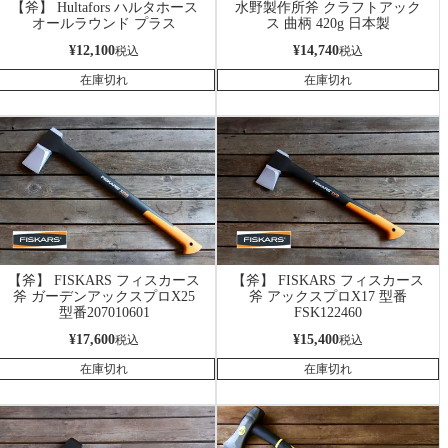
【斧】 Hultafors ハルタホース
水野製作所斧 クラフトアック
オールラウンド プラス
ス 曲柄 420g 日本製
¥
12,100
¥
14,740
税込
税込
在庫切れ
在庫切れ
【斧】 FISKARS フィスカース
【斧】 FISKARS フィスカース
斧 ガーデンアックスプロX25
斧 アックスプロX17 型番
型番207010601
FSK122460
¥
17,600
¥
15,400
税込
税込
在庫切れ
在庫切れ