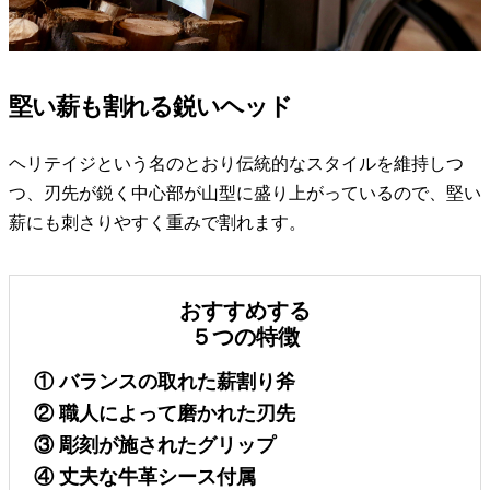
堅い薪も割れる鋭いヘッド
ヘリテイジという名のとおり伝統的なスタイルを維持しつ
つ、刃先が鋭く中心部が山型に盛り上がっているので、堅い
薪にも刺さりやすく重みで割れます。
おすすめする
５つの特徴
① バランスの取れた薪割り斧
② 職人によって磨かれた刃先
③ 彫刻が施されたグリップ
④ 丈夫な牛革シース付属