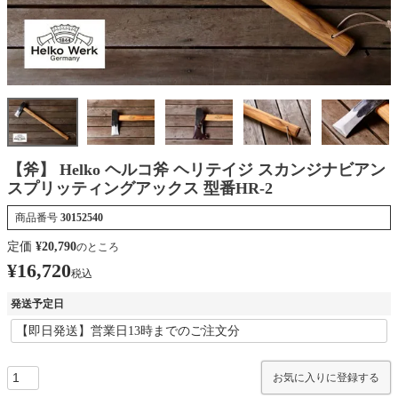
【斧】 Helko ヘルコ斧 ヘリテイジ スカンジナビアン
スプリッティングアックス 型番HR-2
商品番号
30152540
定価
¥
20,790
のところ
¥
16,720
税込
発送予定日
お気に入りに登録する