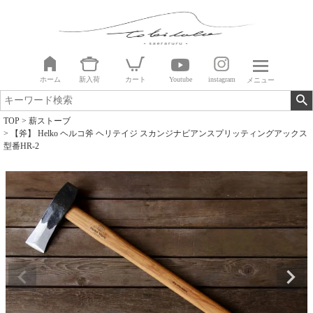
ホーム
新入荷
カート
Youtube
instagram
メニュー
TOP
薪ストーブ
【斧】 Helko ヘルコ斧 ヘリテイジ スカンジナビアンスプリッティングアックス
型番HR-2