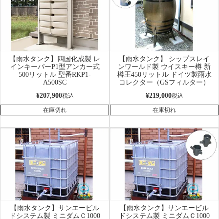
【雨水タンク】四国化成製 レ
【雨水タンク】 シップスレイ
インキーパーP1型アンカー式
ンワールド製 ウイスキー樽 新
500リットル 型番RKP1-
樽王450リットル ドイツ製雨水
A500SC
コレクター（GSフィルター）
¥
207,900
¥
219,000
税込
税込
在庫切れ
在庫切れ
【雨水タンク】サンエービル
【雨水タンク】サンエービル
ドシステム製 ミニダムＣ1000
ドシステム製 ミニダムＣ1000