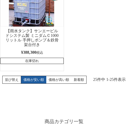
【雨水タンク】サンエービル
ドシステム製 ミニダムＣ1000
リットル 手押しポンプ＆鉄骨
架台付き
¥
388,300
税込
在庫切れ
25
件中
1
-
25
件表示
並び替え
価格が安い順
価格が高い順
新着順
商品カテゴリ一覧