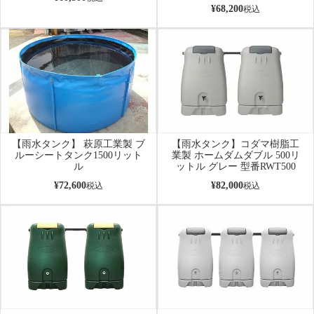
¥
68,200
税込
【雨水タンク】 萩原工業製 ブ
【雨水タンク】コダマ樹脂工
ルーシートタンク1500リット
業製 ホームダムダブル 500リ
ル
ットル グレー 型番RWT500
¥
72,600
¥
82,000
税込
税込