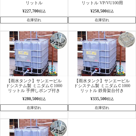
リットル
リットル VP/VU100用
¥
227,700
¥
258,500
税込
税込
在庫切れ
在庫切れ
【雨水タンク】サンエービル
【雨水タンク】サンエービル
ドシステム製 ミニダムＣ1000
ドシステム製 ミニダムＣ1000
リットル 手押しポンプ付き
リットル 鉄骨架台付き
¥
280,500
¥
335,500
税込
税込
在庫切れ
在庫切れ