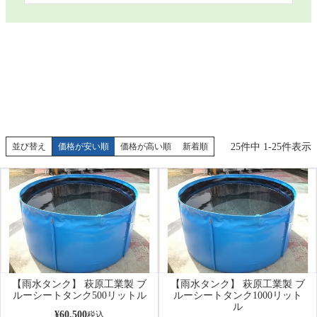
25
件中
1
-
25
件表示
並び替え
価格が安い順
価格が高い順
新着順
【雨水タンク】 萩原工業製 ブ
【雨水タンク】 萩原工業製 ブ
ルーシートタンク500リットル
ルーシートタンク1000リット
ル
¥
60,500
税込