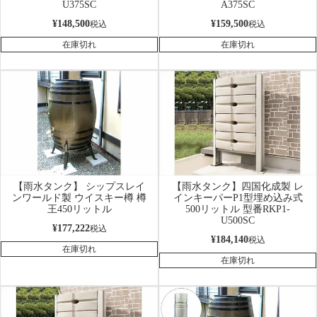
U375SC
A375SC
¥
148,500
¥
159,500
税込
税込
在庫切れ
在庫切れ
【雨水タンク】 シップスレイ
【雨水タンク】四国化成製 レ
ンワールド製 ウイスキー樽 樽
インキーパーP1型埋め込み式
王450リットル
500リットル 型番RKP1-
U500SC
¥
177,222
税込
¥
184,140
税込
在庫切れ
在庫切れ