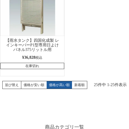
【雨水タンク】四国化成製 レ
インキーパーP1型専用日よけ
パネル375リットル用
¥
36,828
税込
在庫切れ
25
件中
1
-
25
件表示
並び替え
価格が安い順
価格が高い順
新着順
商品カテゴリ一覧