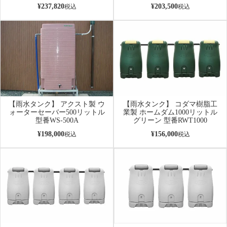
¥
237,820
¥
203,500
税込
税込
【雨水タンク】 アクスト製 ウ
【雨水タンク】 コダマ樹脂工
ォーターセーバー500リットル
業製 ホームダム1000リットル
型番WS-500A
グリーン 型番RWT1000
¥
198,000
¥
156,000
税込
税込