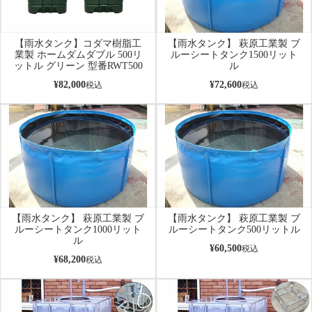
【雨水タンク】コダマ樹脂工
【雨水タンク】 萩原工業製 ブ
業製 ホームダムダブル 500リ
ルーシートタンク1500リット
ットル グリーン 型番RWT500
ル
¥
82,000
¥
72,600
税込
税込
【雨水タンク】 萩原工業製 ブ
【雨水タンク】 萩原工業製 ブ
ルーシートタンク1000リット
ルーシートタンク500リットル
ル
¥
60,500
税込
¥
68,200
税込