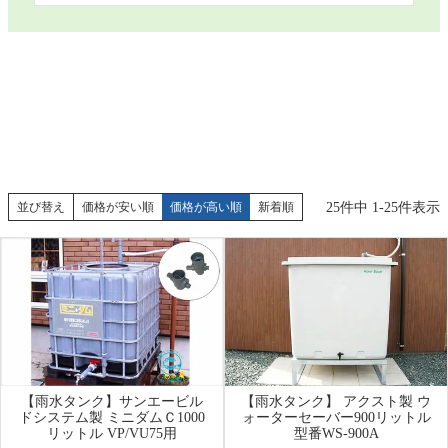
25
件中
1
-
25
件表示
並び替え
価格が安い順
価格が高い順
新着順
【雨水タンク】サンエービル
【雨水タンク】 アクスト製 ウ
ドシステム製 ミニダムＣ1000
ォーターセーバー900リットル
リットル VP/VU75用
型番WS-900A