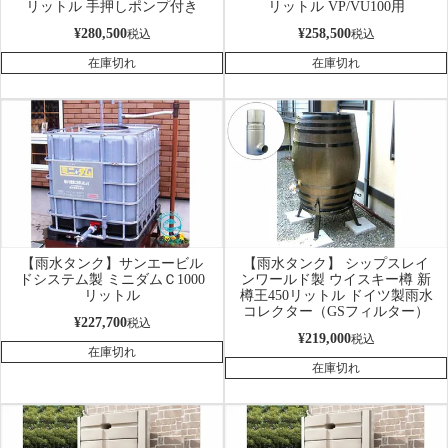
リットル 手押しポンプ付き
リットル VP/VU100用
¥
280,500
¥
258,500
税込
税込
在庫切れ
在庫切れ
【雨水タンク】サンエービル
【雨水タンク】 シップスレイ
ドシステム製 ミニダムＣ1000
ンワールド製 ウイスキー樽 新
リットル
樽王450リットル ドイツ製雨水
コレクター（GSフィルター）
¥
227,700
税込
¥
219,000
税込
在庫切れ
在庫切れ