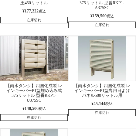
王450リットル
375リットル 型番RKP1-
A375SC
¥
177,222
税込
¥
159,500
税込
在庫切れ
在庫切れ
【雨水タンク】四国化成製 レ
【雨水タンク】四国化成製 レ
インキーパーP1型埋め込み式
インキーパーP1型専用日よけ
375リットル 型番RKP1-
パネル500リットル用
U375SC
¥
45,144
税込
¥
148,500
税込
在庫切れ
在庫切れ