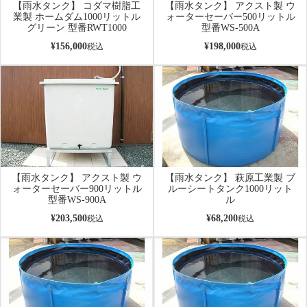
【雨水タンク】 コダマ樹脂工
【雨水タンク】 アクスト製 ウ
業製 ホームダム1000リットル
ォーターセーバー500リットル
グリーン 型番RWT1000
型番WS-500A
¥
156,000
¥
198,000
税込
税込
【雨水タンク】 アクスト製 ウ
【雨水タンク】 萩原工業製 ブ
ォーターセーバー900リットル
ルーシートタンク1000リット
型番WS-900A
ル
¥
203,500
¥
68,200
税込
税込