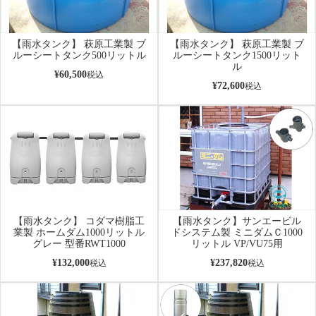
【雨水タンク】 萩原工業製 ブ
【雨水タンク】 萩原工業製 ブ
ルーシートタンク500リットル
ルーシートタンク1500リット
ル
¥
60,500
税込
¥
72,600
税込
【雨水タンク】 コダマ樹脂工
【雨水タンク】サンエービル
業製 ホームダム1000リットル
ドシステム製 ミニダムＣ1000
グレー 型番RWT1000
リットル VP/VU75用
¥
132,000
¥
237,820
税込
税込