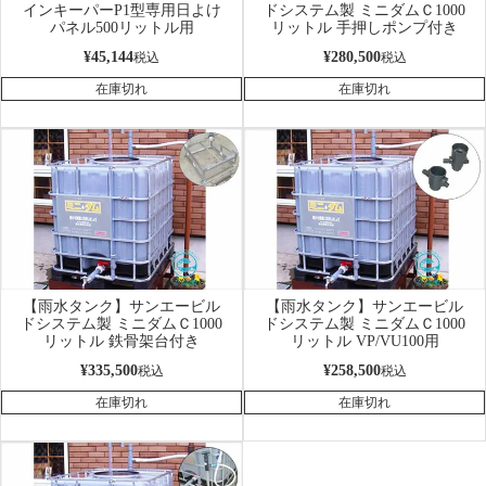
インキーパーP1型専用日よけ
ドシステム製 ミニダムＣ1000
パネル500リットル用
リットル 手押しポンプ付き
¥
45,144
¥
280,500
税込
税込
在庫切れ
在庫切れ
【雨水タンク】サンエービル
【雨水タンク】サンエービル
ドシステム製 ミニダムＣ1000
ドシステム製 ミニダムＣ1000
リットル 鉄骨架台付き
リットル VP/VU100用
¥
335,500
¥
258,500
税込
税込
在庫切れ
在庫切れ