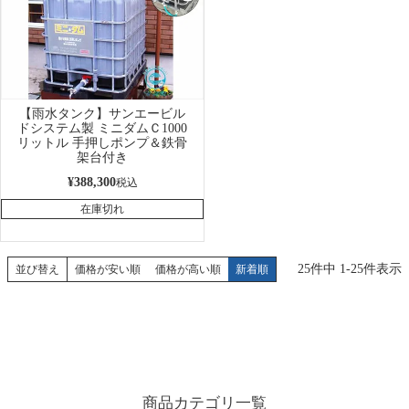
【雨水タンク】サンエービル
ドシステム製 ミニダムＣ1000
リットル 手押しポンプ＆鉄骨
架台付き
¥
388,300
税込
在庫切れ
25
件中
1
-
25
件表示
並び替え
価格が安い順
価格が高い順
新着順
商品カテゴリ一覧