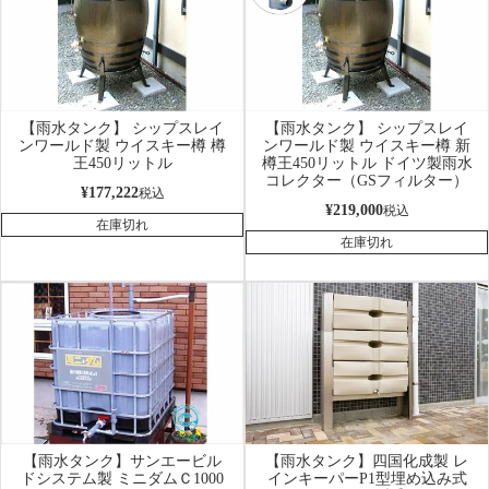
【雨水タンク】 シップスレイ
【雨水タンク】 シップスレイ
ンワールド製 ウイスキー樽 樽
ンワールド製 ウイスキー樽 新
王450リットル
樽王450リットル ドイツ製雨水
コレクター（GSフィルター）
¥
177,222
税込
¥
219,000
税込
在庫切れ
在庫切れ
【雨水タンク】サンエービル
【雨水タンク】四国化成製 レ
ドシステム製 ミニダムＣ1000
インキーパーP1型埋め込み式