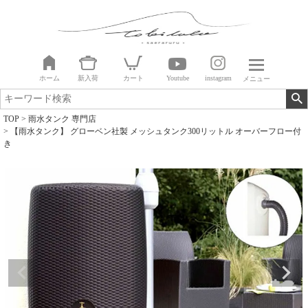
ホーム
新入荷
カート
Youtube
instagram
メニュー
TOP
雨水タンク 専門店
【雨水タンク】 グローベン社製 メッシュタンク300リットル オーバーフロー付
き