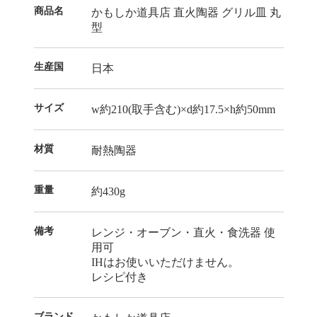
商品名
かもしか道具店 直火陶器 グリル皿 丸
型
生産国
日本
サイズ
w約210(取手含む)×d約17.5×h約50mm
材質
耐熱陶器
重量
約430g
備考
レンジ・オーブン・直火・食洗器 使
用可
IHはお使いいただけません。
レシピ付き
ブランド