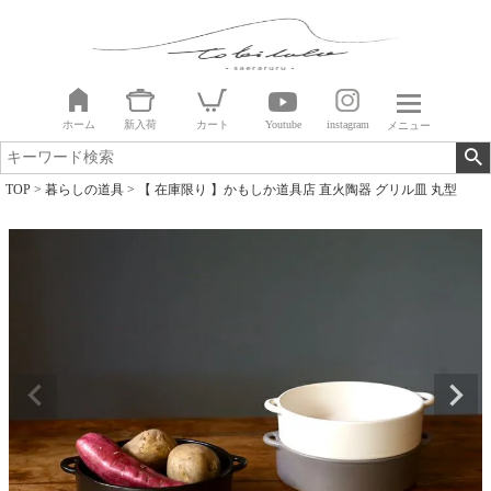
ホーム
新入荷
カート
Youtube
instagram
メニュー
TOP
暮らしの道具
【 在庫限り 】かもしか道具店 直火陶器 グリル皿 丸型