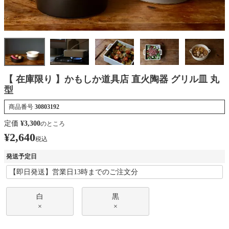
【 在庫限り 】かもしか道具店 直火陶器 グリル皿 丸
型
商品番号
30803192
定価
¥
3,300
のところ
¥
2,640
税込
発送予定日
白
黒
×
×