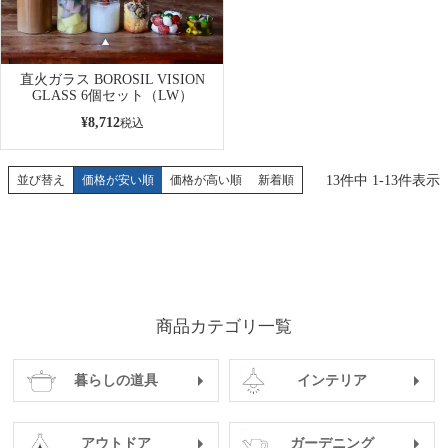
直火ガラス BOROSIL VISION
GLASS 6個セット（LW）
¥
8,712
税込
13
件中
1
-
13
件表示
並び替え
価格が安い順
価格が高い順
新着順
商品カテゴリ一覧
暮らしの道具
インテリア
アウトドア
ガーデニング