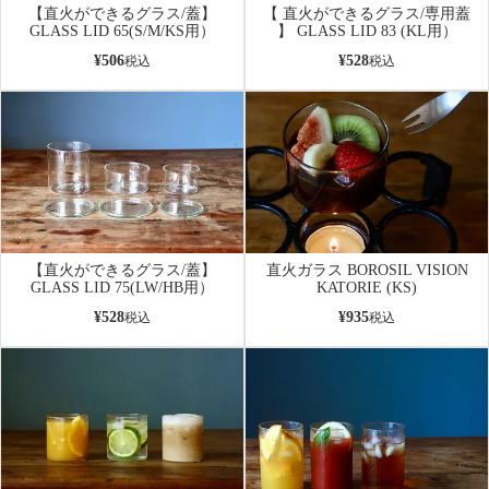
【直火ができるグラス/蓋】
【 直火ができるグラス/専用蓋
GLASS LID 65(S/M/KS用）
】 GLASS LID 83 (KL用）
¥
506
¥
528
税込
税込
【直火ができるグラス/蓋】
直火ガラス BOROSIL VISION
GLASS LID 75(LW/HB用）
KATORIE (KS)
¥
528
¥
935
税込
税込