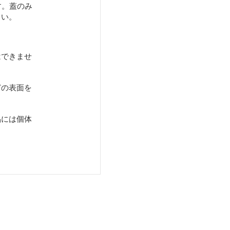
です。蓋のみ
さい。
はできませ
どの表面を
。
品には個体