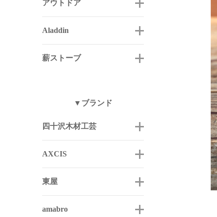
アウトドア
Aladdin
薪ストーブ
▼ブランド
四十沢木材工芸
AXCIS
東屋
amabro