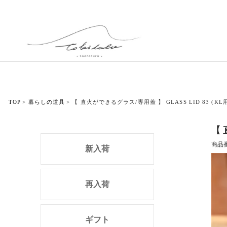
TOP
暮らしの道具
【 直火ができるグラス/専用蓋 】 GLASS LID 83 (KL
【 
商品
新入荷
再入荷
ギフト