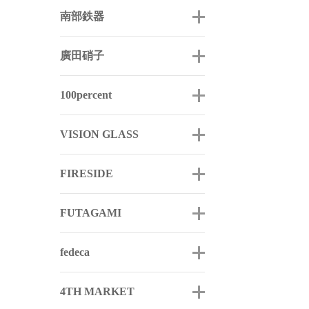
南部鉄器
廣田硝子
100percent
VISION GLASS
FIRESIDE
FUTAGAMI
fedeca
4TH MARKET