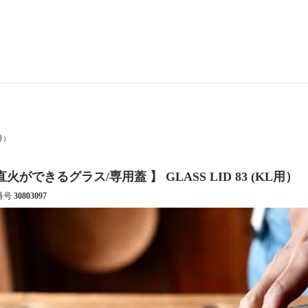
用）
直火ができるグラス/専用蓋 】 GLASS LID 83 (KL用）
番号
30803097