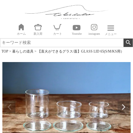
ホーム
新入荷
カート
Youtube
instagram
メニュー
TOP
暮らしの道具
【直火ができるグラス/蓋】GLASS LID 65(S/M/KS用）