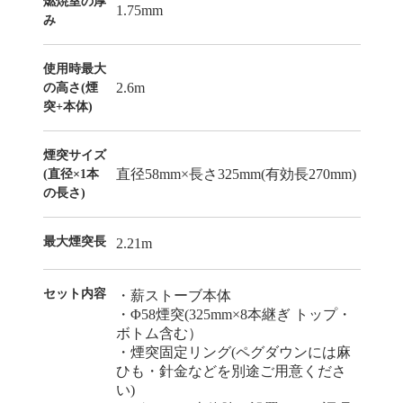
燃焼室の厚
1.75mm
み
使用時最大
2.6m
の高さ(煙
突+本体)
煙突サイズ
直径58mm×長さ325mm(有効長270mm)
(直径×1本
の長さ)
最大煙突長
2.21m
セット内容
・薪ストーブ本体
・Φ58煙突(325mm×8本継ぎ トップ・
ボトム含む）
・煙突固定リング(ペグダウンには麻
ひも・針金などを別途ご用意くださ
い)