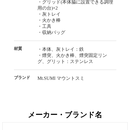
・グリッド(本体脇に設置できる調理
用の台)×2
・灰トレイ
・火かき棒
・工具
・収納バッグ
材質
・本体、灰トレイ：鉄
・煙突、火かき棒、煙突固定リン
グ、グリット：ステンレス
ブランド
Mt.SUMI マウントスミ
メーカー・ブランド名