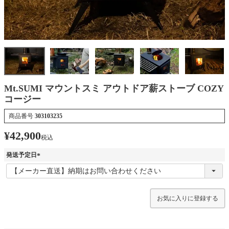
Mt.SUMI マウントスミ アウトドア薪ストーブ COZY
コージー
商品番号
303103235
¥
42,900
税込
発送予定日
(
必
須
)
お気に入りに登録する