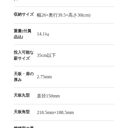
収納サイズ
幅26×奥行39.5×高さ30(cm)
重量(付属
14.1㎏
品込)
投入可能な
35cm以下
薪サイズ
天板・扉の
2.75mm
厚み
天板丸型
直径150mm
天板角型
218.5mm×188.5mm