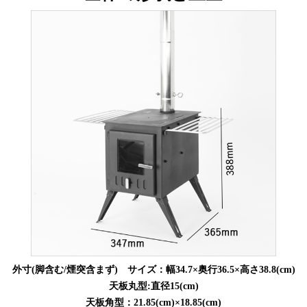
外寸(脚含む/煙突含まず) サイズ：幅34.7×奥行36.5×高さ38.8(cm)
天板丸型:直径15(cm)
天板角型：21.85(cm)×18.85(cm)