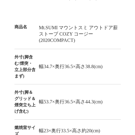
商品名
Mt.SUMI マウントスミ アウトドア薪
ストーブ COZY コージー
(2020COMPACT)
外寸(脚含
む/煙突・
幅34.7×奥行36.5×高さ38.8(cm)
立上部分含
まず)
外寸(脚＆
グリッド＆
幅53.7×奥行36.5×高さ44.3(cm)
煙突立ち上
げ含む)
燃焼室サイ
幅23×奥行33.5×高さ約20(cm)
ズ