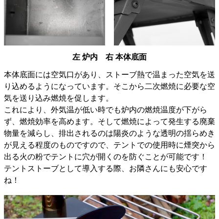
左 炉内 右 本体底面
本体底面には空気口があり、ストーブ熱で温まった空気を送
り込めるようになっています。そこから二次燃焼に必要な空
気を送り込み燃焼を促します。
これにより、外気温が低い時でも炉内の燃焼温度が下がら
ず、燃焼効率を高めます。そして燃焼によって発生する廃棄
物量を減らし、排出されるのは陽炎のような透明の揺らめき
が見える程度のものですので、テントでの使用時に煙突から
出る火の粉でテントに穴が開くのを防ぐことが可能です！
テントストーブとして導入する際、お隣さんにも安心です
ね！