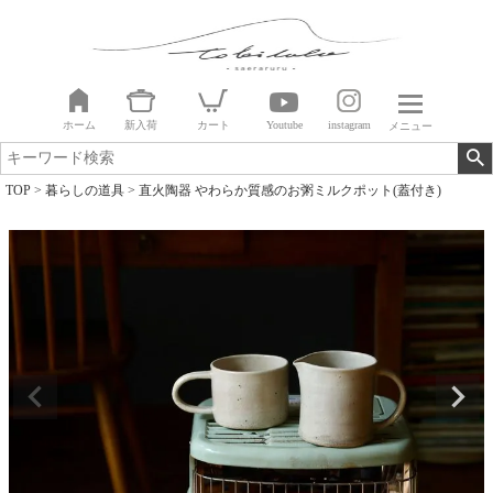
ホーム
新入荷
カート
Youtube
instagram
メニュー
TOP
暮らしの道具
直火陶器 やわらか質感のお粥ミルクポット(蓋付き)