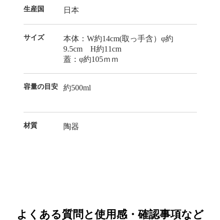
生産国
日本
サイズ
本体：W約14cm(取っ手含）φ約
9.5cm H約11cm
蓋：φ約105ｍｍ
容量の目安
約500ml
材質
陶器
よくある質問と
使用感・確認事項など