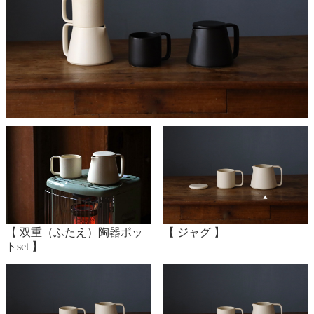
【 双重（ふたえ）陶器ポッ
【 ジャグ 】
トset 】