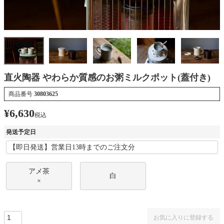
直火陶器 やわらか質感のお粥ミルクポット(蓋付き)
商品番号
30803625
¥
6,630
税込
発送予定日
アメ茶
白
×
お気に入りに登録する