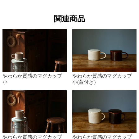
ひとつひとつ手作りのため、実際の色、質感、サイズ
に多少の差があります。予めご了承ください。
関連商品
特別な耐火成分使用していないため、通常のご使用で
も貫入（表皮の亀裂）が入りやすい性質があります
が、使用上の問題ははございません。
水の中での浸けおき、湿気の多い場所での保存はお避
けください。
やわらか質感のマグカップ
やわらか質感のマグカップ
小
小(蓋付き）
たわし、磨き粉、食洗機のご使用はお避けください。
欠けや破損の原因になりますので、金物や硬質な食器
類とは、別に洗浄して下さい。
器の底が濡れている時は、よく拭き取ってから火にか
けてください。また空焚き厳禁ですので十分にご注意
やわらか質感のマグカップ
やわらか質感のマグカップ