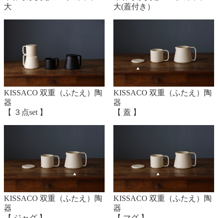
ください。揚げ物用としては危険ですので絶対にお使
大
大(蓋付き）
いにならないでください
割れの原因となりますので、熱くなった鍋を急激に冷
やさないでください。耐熱陶器はひび割れることで熱
膨張の吸収をし易くなる素材です。ご使用中に土鍋の
底部にひび割れができ、水が濡れてきたら再度目止め
KISSACO 双重（ふたえ）陶
KISSACO 双重（ふたえ）陶
作業をしてください。
器
器
【 ３点set 】
【 蓋 】
KISSACO 双重（ふたえ）陶
KISSACO 双重（ふたえ）陶
器
器
【 ジャグ 】
【 マグ 】