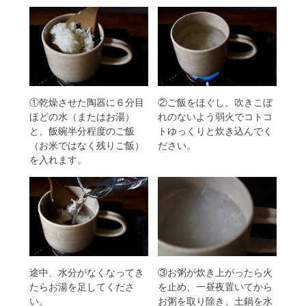
①乾燥させた陶器に６分目
②ご飯をほぐし、吹きこぼ
ほどの水（またはお湯）
れのないよう弱火でコトコ
と、飯碗半分程度のご飯
トゆっくりと炊き込んでく
（お米ではなく残りご飯）
ださい。
を入れます。
途中、水分がなくなってき
③お粥が炊き上がったら火
たらお湯を足してくださ
を止め、一昼夜置いてから
い。
お粥を取り除き、土鍋を水