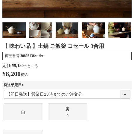
【 味わい品 】土鍋 ご飯釜 コセール 3合用
商品番号
30803136outlet
定価
¥
9,130
のところ
¥
8,200
税込
発送予定日
(
必
須
)
黄
白
×