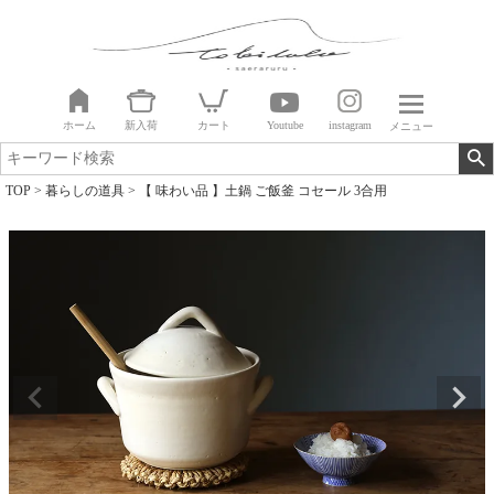
ホーム
新入荷
カート
Youtube
instagram
メニュー
TOP
暮らしの道具
【 味わい品 】土鍋 ご飯釜 コセール 3合用