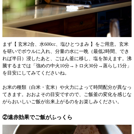
まず【 玄米2合、水600cc、塩ひとつまみ 】をご用意。玄米
を研いでボウルに入れ、分量の水に一晩（最低2時間、でき
れば半日）浸したあと、ごはん釜に移し、塩を加えます。沸
騰するまでは「強めの中火10分→トロ火30分→蒸らし15分」
を目安にしてみてくださいね。
お米の種類（白米・玄米）や火力によって時間配分が異なっ
てきます。おおよその目安ですので、ご飯釜の変化を感じな
がらおいしいご飯が出来上がるのをお楽しみください。
②遠赤効果でご飯がふっくら