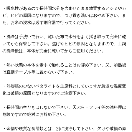
・吸水性があるので長時間水分を含ませたまま放置するとシミやカ
ビ、ヒビの原因になりますので、つけ置き洗いはおやめ下さい。ま
た、お米の浸水は必ず別容器で行ってください。
・洗浄は手洗いで行い、乾いた布で水分をよく拭き取って完全に乾
いてから保管して下さい。焦げやヒビの原因となりますので、土鍋
の洗浄後は、本体が完全に乾いてからご使用ください。
・熱い状態の本体を素手で触れることはお辞め下さい。又、加熱後
は直接テーブル等に置かないで下さい。
・熱膨張の少ないペタライトを主原料としていますが急激な温度変
化は破損の原因となりますのでご注意下さい。
・長時間の空だきはしないで下さい。天ぷら・フライ等の油料理は
危険ですので絶対にお辞め下さい。
・金物や硬質な食器類とは、別に洗浄して下さい。欠けや破損の原