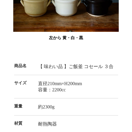
左から 黄・白・黒
商品名
【 味わい品 】ご飯釜 コセール ３合
サイズ
直径210mm×H200mm
容量：2200cc
重量
約2300g
材質
耐熱陶器