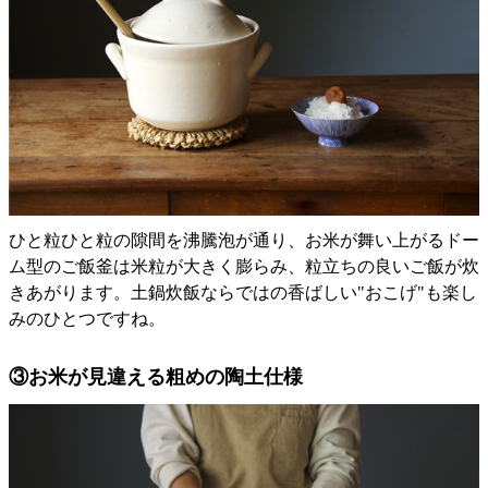
ひと粒ひと粒の隙間を沸騰泡が通り、お米が舞い上がるドー
ム型のご飯釜は米粒が大きく膨らみ、粒立ちの良いご飯が炊
きあがります。土鍋炊飯ならではの香ばしい"おこげ"も楽し
みのひとつですね。
③お米が見違える粗めの陶土仕様