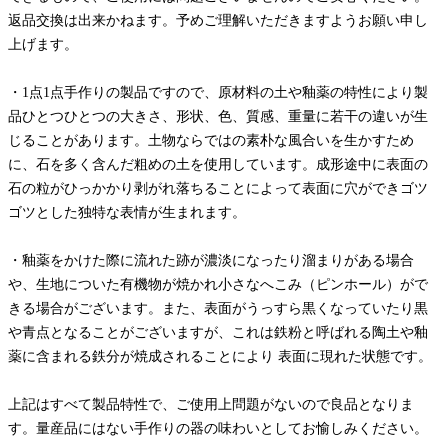
返品交換は出来かねます。予めご理解いただきますようお願い申し
上げます。
・1点1点手作りの製品ですので、原材料の土や釉薬の特性により製
品ひとつひとつの大きさ、形状、色、質感、重量に若干の違いが生
じることがあります。土物ならではの素朴な風合いを生かすため
に、石を多く含んだ粗めの土を使用しています。成形途中に表面の
石の粒がひっかかり剥がれ落ちることによって表面に穴ができゴツ
ゴツとした独特な表情が生まれます。
・釉薬をかけた際に流れた跡が濃淡になったり溜まりがある場合
や、生地についた有機物が焼かれ小さなへこみ（ピンホール）がで
きる場合がございます。また、表面がうっすら黒くなっていたり黒
や青点となることがございますが、これは鉄粉と呼ばれる陶土や釉
薬に含まれる鉄分が焼成されることにより 表面に現れた状態です。
上記はすべて製品特性で、ご使用上問題がないので良品となりま
す。量産品にはない手作りの器の味わいとしてお愉しみください。