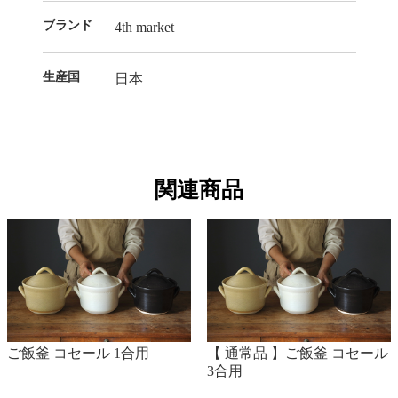
ブランド
4th market
生産国
日本
関連商品
ご飯釜 コセール 1合用
【 通常品 】ご飯釜 コセール
3合用