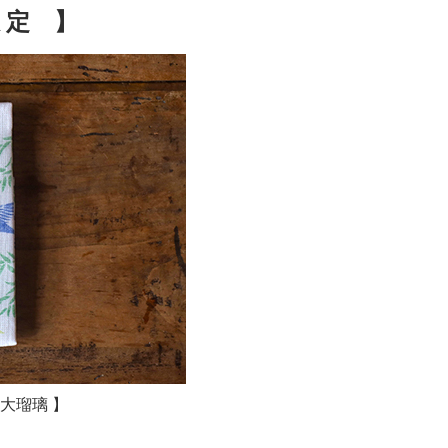
限 定 】
大瑠璃 】
。