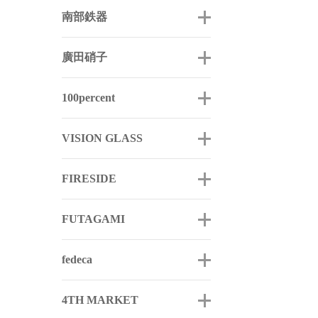
南部鉄器
廣田硝子
100percent
VISION GLASS
FIRESIDE
FUTAGAMI
fedeca
4TH MARKET