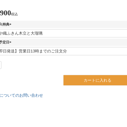
,900
税込
入特典
(
必
須
予定日
)
(
必
須
)
カートに入れる
についてのお問い合わせ