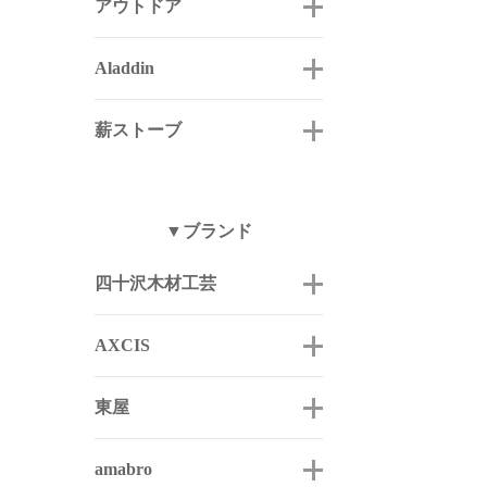
アウトドア
Aladdin
薪ストーブ
▼ブランド
四十沢木材工芸
AXCIS
東屋
amabro