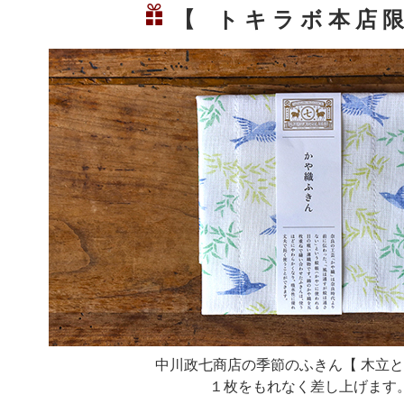
【 ト キ ラ ボ 本 店 
中川政七商店の季節のふきん【 木立と
１枚をもれなく差し上げます