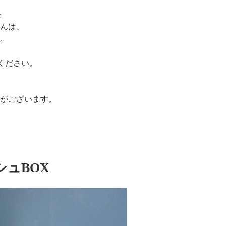
た
んは、
へ。
しください。
がございます。
ュBOX