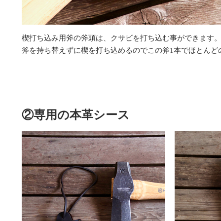
楔打ち込み用斧の斧頭は、クサビを打ち込む事ができます
斧を持ち替えずに楔を打ち込めるのでこの斧1本でほとんど
②専用の本革シース