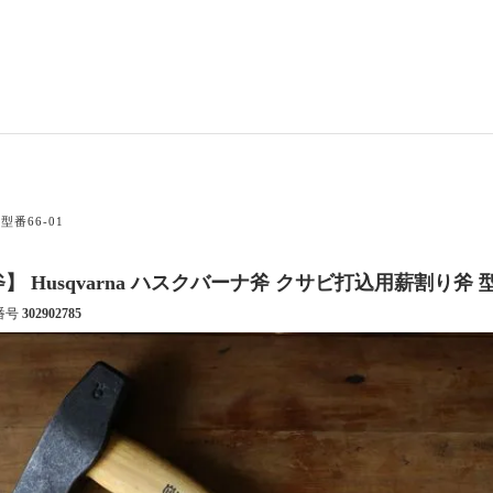
型番66-01
】 Husqvarna ハスクバーナ斧 クサビ打込用薪割り斧 型番
番号
302902785