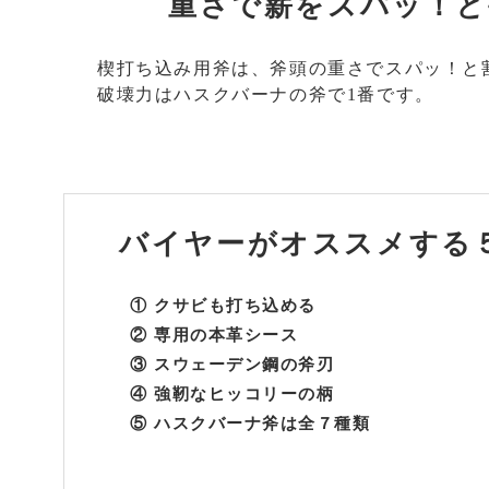
重さで薪をスパッ！と
楔打ち込み用斧は、斧頭の重さでスパッ！と
破壊力はハスクバーナの斧で1番です。
バイヤーがオススメする
① クサビも打ち込める
② 専用の本革シース
③ スウェーデン鋼の斧刃
④ 強靭なヒッコリーの柄
⑤ ハスクバーナ斧は全７種類