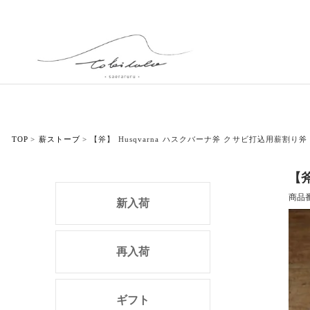
TOP
薪ストーブ
【斧】 Husqvarna ハスクバーナ斧 クサビ打込用薪割り斧 
【斧
商品
新入荷
再入荷
ギフト