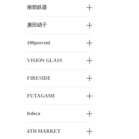
南部鉄器
廣田硝子
100percent
VISION GLASS
FIRESIDE
FUTAGAMI
fedeca
4TH MARKET