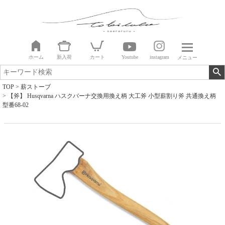
ホーム
新入荷
カート
Youtube
instagram
メニュー
TOP
薪ストーブ
【斧】 Husqvarna ハスクバーナ交換用換え柄 大工斧 小型薪割り斧 共通換え柄
型番68-02