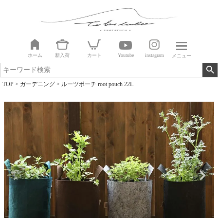
ホーム
新入荷
カート
Youtube
instagram
メニュー
TOP
ガーデニング
ルーツポーチ root pouch 22L