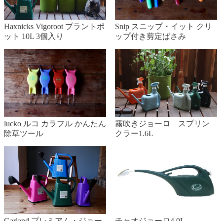
Haxnicks Vigoroot プラントポ
Snip スニップ・イット クリ
ット 10L 3個入り
ップ付き剪定ばさみ
lucko ルコ カラフル かんたん
霧吹きジョーロ スプリン
除草ツール
クラー1.6L
Garland プレミアム・ジョー
チャオジョーロ4.0L