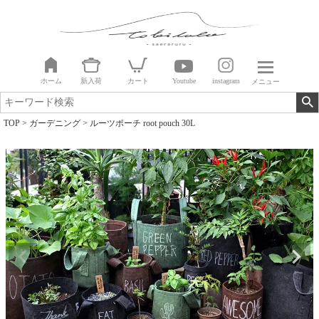
ホーム
新入荷
カート
Youtube
instagram
メニュー
TOP
ガーデニング
ルーツポーチ root pouch 30L