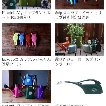
Haxnicks Vigoroot プラントポ
Snip スニップ・イット クリ
ット 10L 3個入り
ップ付き剪定ばさみ
lucko ルコ カラフル かんたん
霧吹きジョーロ スプリン
除草ツール
クラー1.6L
Garland プレミアム・ジョー
チャオジョーロ4.0L