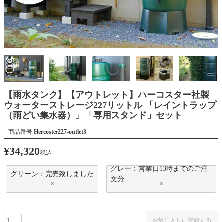
【雨水タンク】【アウトレット】ハーコスター社製
ウォーターストレージ227リットル 「レイントラップ
（雨どい集水器）」「専用スタンド」セット
商品番号
Hercoster227-outlet3
¥
34,320
税込
グレー：営業日13時までのご注
グリーン：完売致しました
文分
×
×
お気に入りに登録する