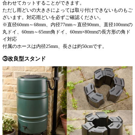
合わせてカットすることができます。
ただし雨どいの大きさによっては取り付けできないものもご
ざいます。対応雨どいを必ずご確認ください。
※直径60mm～68mm、内径77mm～直径90mm、直径100mmの
丸ドイ、60mm～65mm角ドイ、60mm×80mmの長方形の角ド
イ対応
付属のホースは内径25mm、長さは約50cmです。
③改良型スタンド