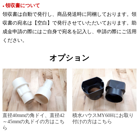
領収書について
●
領収書は自動で発行し、商品発送時に同梱しております。領
収書の宛名は【空白】で発行させていただいております。助
成金申請の際にはご自身で宛名を記入し、申請の際にご活用
ください。
オプション
直径40mmの角ドイ、直径42
積水ハウスMY60Hにお取り
～45mmの丸ドイの方はこち
付けの方はこちら
ら