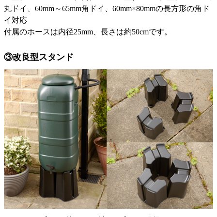
丸ドイ、60mm～65mm角ドイ、60mm×80mmの長方形の角ド
イ対応
付属のホースは内径25mm、長さは約50cmです。
③改良型スタンド