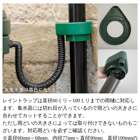
レイントラップは直径60ミリ～100ミリまでの雨樋に対応し
ます。集水器には切れ目が入っているので雨どいの大きさに
合わせてカットすることができます。
ただし雨どいの大きさによっては取り付けできないものもご
ざいます。対応雨どいを必ずご確認ください。
※直径60mm～68mm、内径77mm～直径90mm、直径100mmの