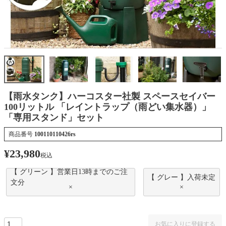
【雨水タンク】ハーコスター社製 スペースセイバー
100リットル 「レイントラップ（雨どい集水器）」
「専用スタンド」セット
商品番号
100110110426rs
¥
23,980
税込
【 グリーン 】営業日13時までのご注
【 グレー 】入荷未定
文分
×
×
お気に入りに登録する