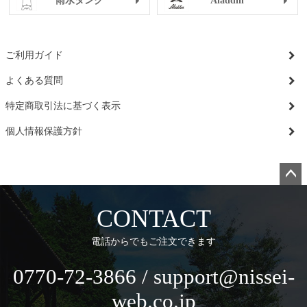
雨水タンク
Aladdin
ご利用ガイド
よくある質問
特定商取引法に基づく表示
個人情報保護方針
ペー
ジト
CONTACT
ップ
へ
電話からでもご注文できます
0770-72-3866 / support@nissei-
web.co.jp