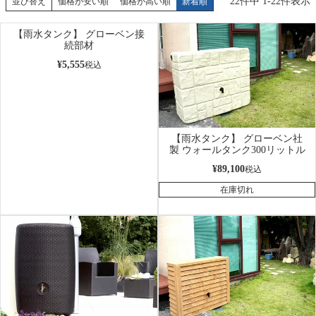
22
件中
1
-
22
件表示
並び替え
価格が安い順
価格が高い順
新着順
【雨水タンク】 グローベン接
続部材
¥
5,555
税込
【雨水タンク】 グローベン社
製 ウォールタンク300リットル
¥
89,100
税込
在庫切れ