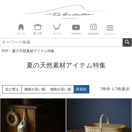
ホーム
新入荷
カート
Youtube
instagram
メニュー
TOP
夏の天然素材アイテム特集
夏の天然素材アイテム特集
7
件中
1
-
7
件表示
並び替え
価格が安い順
価格が高い順
新着順