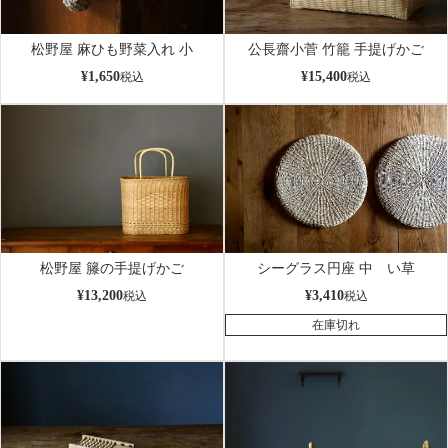
松野屋 麻ひも野菜入れ 小
公長齋小菅 竹籠 手提げかご
¥
1,650
¥
15,400
税込
税込
松野屋 籐の手提げかご
シーグラス円座 中 い草
¥
13,200
¥
3,410
税込
税込
在庫切れ