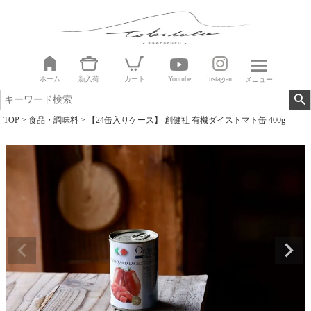
ホーム
新入荷
カート
Youtube
instagram
メニュー
TOP
食品・調味料
【24缶入りケース】 創健社 有機ダイストマト缶 400g