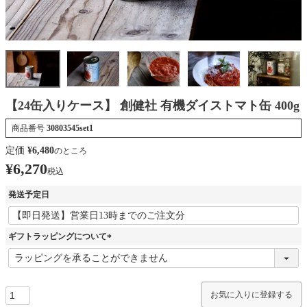
【24缶入りケース】 創健社 有機ダイストマト缶 400g
商品番号
30803545set1
定価
¥
6,480
のところ
¥
6,270
税込
発送予定日
ギフトラッピングについて
(
必
須
)
お気に入りに登録する