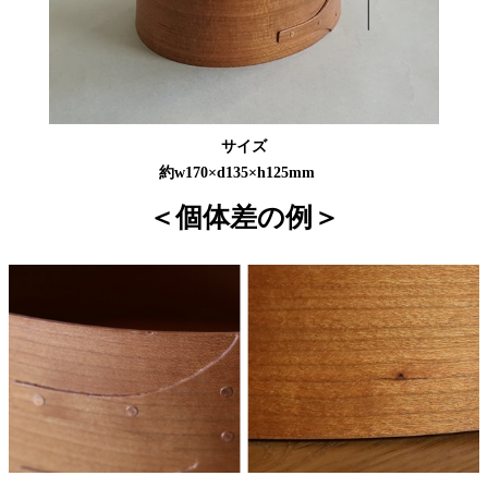
サイズ
約w170×d135×h125mm
＜個体差の例＞