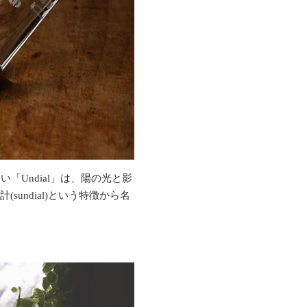
Undial」は、陽の光と影
(sundial)という特徴から名