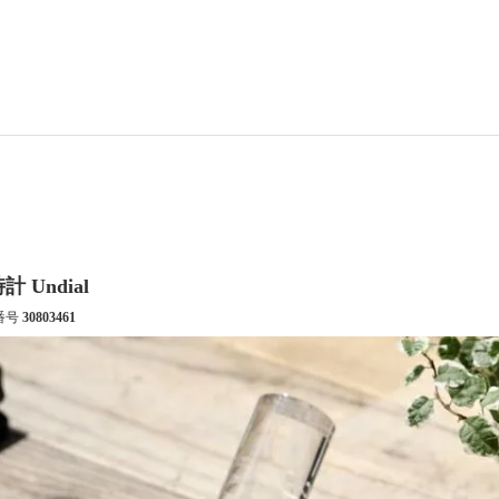
計 Undial
番号
30803461