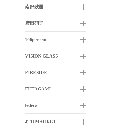
南部鉄器
廣田硝子
100percent
VISION GLASS
FIRESIDE
FUTAGAMI
fedeca
4TH MARKET