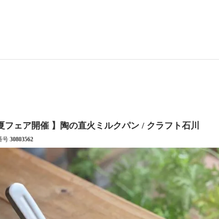
 夏フェア開催 】陶の直火ミルクパン / クラフト石川
番号
30803562