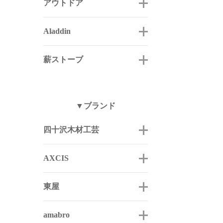
アウトドア
Aladdin
薪ストーブ
▼ブランド
四十沢木材工芸
AXCIS
東屋
amabro