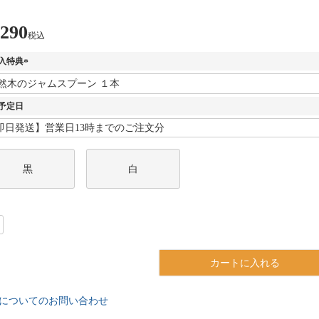
,290
税込
入特典
(
必
須
予定日
)
黒
白
カートに入れる
についてのお問い合わせ