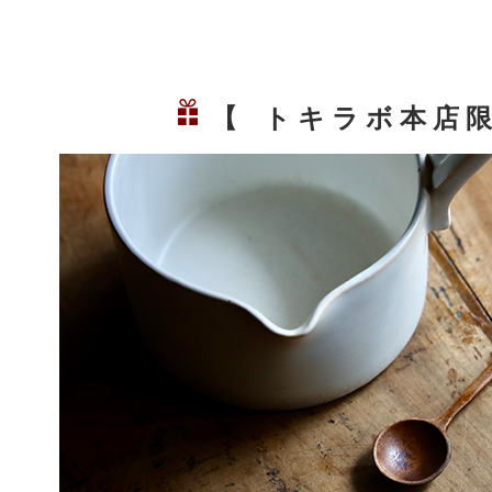
【 ト キ ラ ボ 本 店 