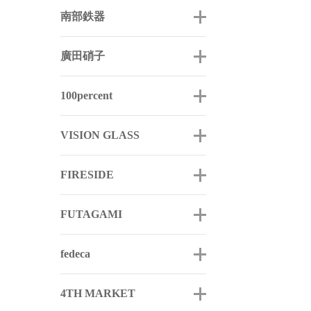
南部鉄器
廣田硝子
100percent
VISION GLASS
FIRESIDE
FUTAGAMI
fedeca
4TH MARKET