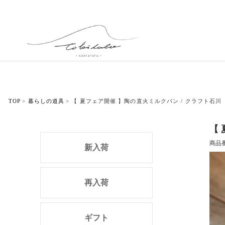
TOP
暮らしの道具
【 夏フェア開催 】陶の直火ミルクパン / クラフト石川
【
商品
新入荷
再入荷
ギフト