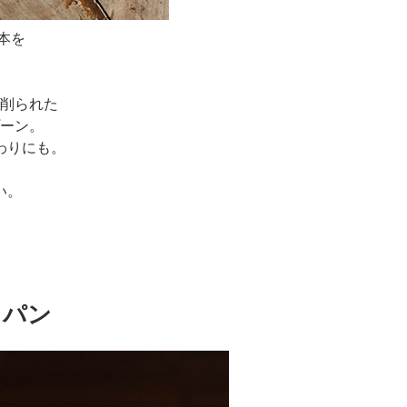
本を
削られた
ーン。
わりにも。
い。
クパン