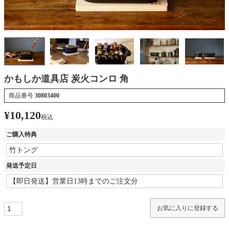
かもしか道具店 炭火コンロ 角
商品番号
30803400
¥
10,120
税込
ご購入特典
発送予定日
お気に入りに登録する