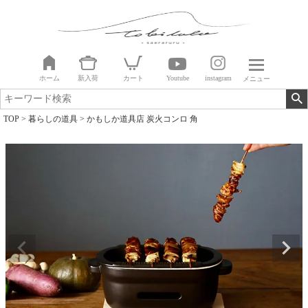
ホーム
新入荷
カート
Youtube
instagram
メニュー
TOP
暮らしの道具
かもしか道具店 炭火コンロ 角