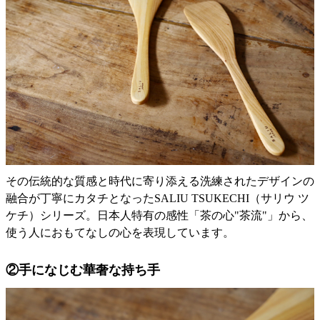
その伝統的な質感と時代に寄り添える洗練されたデザインの
融合が丁寧にカタチとなったSALIU TSUKECHI（サリウ ツ
ケチ）シリーズ。日本人特有の感性「茶の心"茶流"」から、
使う人におもてなしの心を表現しています。
②手になじむ華奢な持ち手