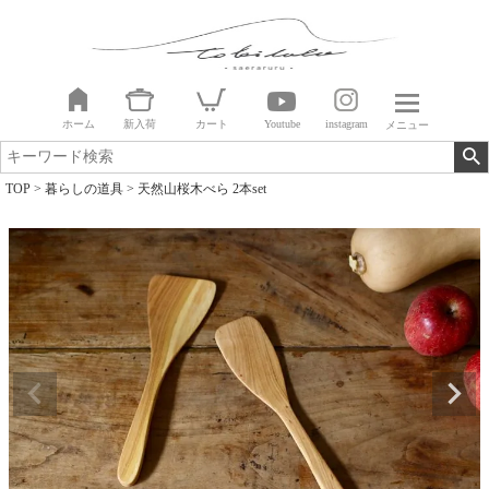
ホーム
新入荷
カート
Youtube
instagram
メニュー
TOP
暮らしの道具
天然山桜木べら 2本set