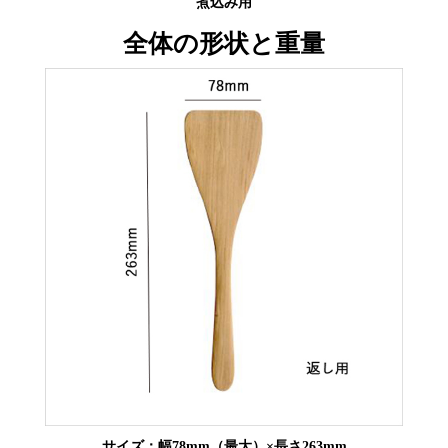
煮込み用
全体の形状と重量
サイズ：幅78mm（最大）×長さ263mm