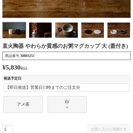
直火陶器 やわらか質感のお粥マグカップ 大 (蓋付き)
商品番号
30803252
¥
5,830
税込
発送予定日
白
アメ茶
×
お気に入りに登録する