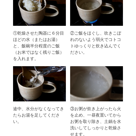
①乾燥させた陶器に６分目
②ご飯をほぐし、吹きこぼ
ほどの水（またはお湯）
れのないよう弱火でコトコ
と、飯碗半分程度のご飯
トゆっくりと炊き込んでく
（お米ではなく残りご飯）
ださい。
を入れます。
途中、水分がなくなってき
③お粥が炊き上がったら火
たらお湯を足してくださ
を止め、一昼夜置いてから
い。
お粥を取り除き、土鍋を水
洗いしてしっかりと乾燥さ
せます。