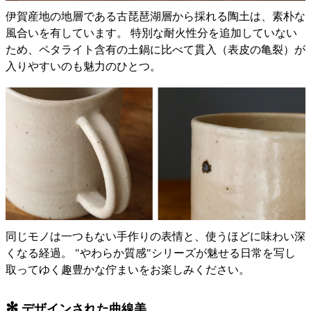
伊賀産地の地層である古琵琶湖層から採れる陶土は、素朴な
風合いを有しています。 特別な耐火性分を追加していない
ため、ペタライト含有の土鍋に比べて貫入（表皮の亀裂）が
入りやすいのも魅力のひとつ。
同じモノは一つもない手作りの表情と、使うほどに味わい深
くなる経過。 "やわらか質感"シリーズが魅せる日常を写し
取ってゆく趣豊かな佇まいをお楽しみください。
✻
デザインされた曲線美