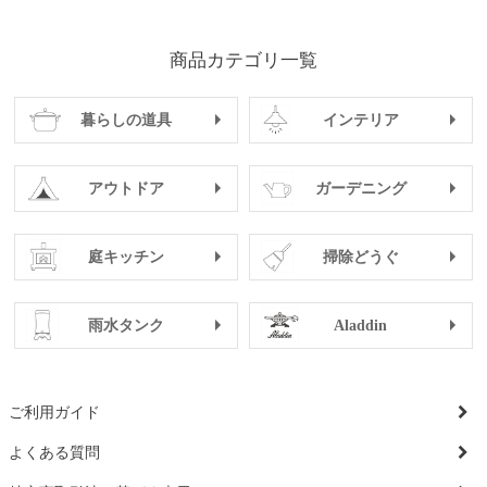
やさないでください。耐熱陶器はひび割れることで熱
膨張の吸収をし易くなる素材です。ご使用中に土鍋の
商品カテゴリ一覧
底部にひび割れができ、水が濡れてきたら再度目止め
作業をしてください。
暮らしの道具
インテリア
アウトドア
ガーデニング
庭キッチン
掃除どうぐ
雨水タンク
Aladdin
ご利用ガイド
よくある質問