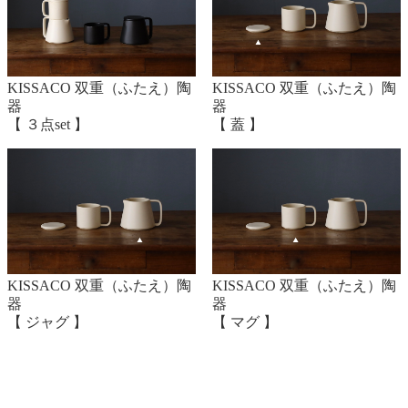
も貫入（表皮の亀裂）が入りやすい性質があります
が、使用上の問題ははございません。
KISSACO 双重（ふたえ）陶
KISSACO 双重（ふたえ）陶
水の中での浸けおき、湿気の多い場所での保存はお避
器
器
けください。
【 ３点set 】
【 蓋 】
たわし、磨き粉、食洗機のご使用はお避けください。
欠けや破損の原因になりますので、金物や硬質な食器
類とは、別に洗浄して下さい。
器の底が濡れている時は、よく拭き取ってから火にか
KISSACO 双重（ふたえ）陶
KISSACO 双重（ふたえ）陶
けてください。また空焚き厳禁ですので十分にご注意
器
器
【 ジャグ 】
【 マグ 】
ください。揚げ物用としては危険ですので絶対にお使
いにならないでください
割れの原因となりますので、熱くなった鍋を急激に冷