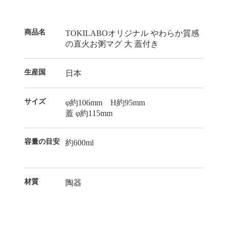
商品名
TOKILABOオリジナル やわらか質感
の直火お粥マグ 大 蓋付き
生産国
日本
サイズ
φ約106mm H約95mm
蓋 φ約115mm
容量の目安
約600ml
材質
陶器