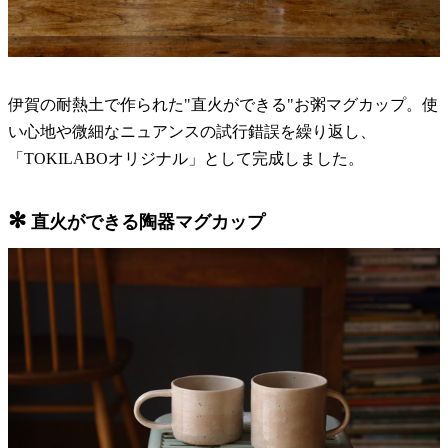
伊賀の耐熱土で作られた"直火ができる"お粥マグカップ。使
い心地や微細なニュアンスの試行錯誤を繰り返し、
「TOKILABOオリジナル」として完成しました。
✻
直火ができる陶器マグカップ