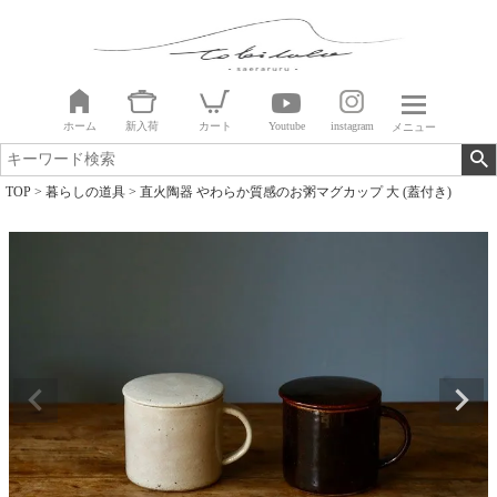
ホーム
新入荷
カート
Youtube
instagram
メニュー
TOP
暮らしの道具
直火陶器 やわらか質感のお粥マグカップ 大 (蓋付き)