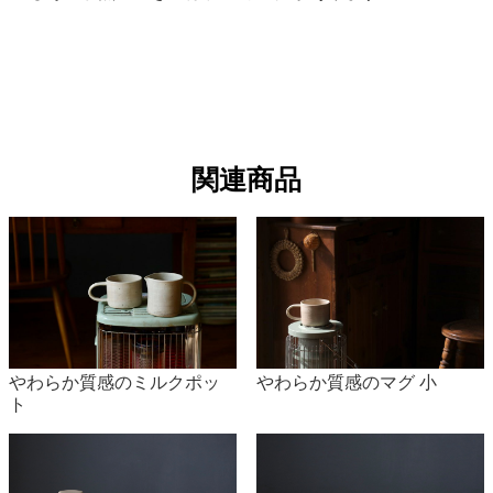
思わぬ怪我やガスコンロの故障に繋がる恐れもあるの
で火加減には十分注意してお使いください。
また、ご使用時に蓋をしたまま火にかけないでくださ
関連商品
い。
陶器をストーブなどの火力で温めた場合、飲み口や取
っ手が非常に熱くなります。火傷をしないように注意
をしてください。また、取っ手は布巾などを使ってお
持ちいただくことをおすすめします。
やわらか質感のミルクポッ
やわらか質感のマグ 小
ひとつひとつ手作りのため、実際の色、質感、サイズ
ト
に多少の差があります。予めご了承ください。
特別な耐火成分使用していないため、通常のご使用で