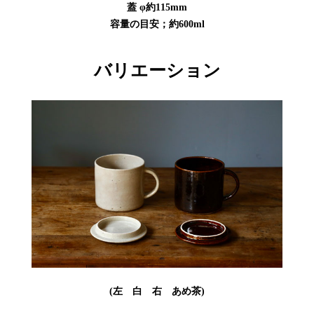
蓋 φ約115mm
容量の目安；約600ml
バリエーション
(左 白 右 あめ茶)