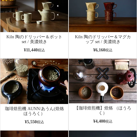
Kiln 陶のドリッパー＆ポット
Kiln 陶のドリッパー＆マグカ
set / 美濃焼き
ップ set / 美濃焼き
¥
11,440
¥
6,160
税込
税込
【珈琲焙煎機】焙烙 （ほうろ
珈琲焙煎機 AUNN/あうん(焙烙
く）
ほうろく）
¥
4,400
税込
¥
5,550
税込