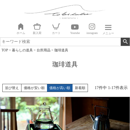
ホーム
新入荷
カート
Youtube
instagram
メニュー
TOP
暮らしの道具
台所用品
珈琲道具
珈琲道具
17
件中
1
-
17
件表示
並び替え
価格が安い順
価格が高い順
新着順