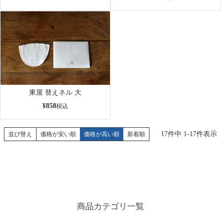
東屋 替えネル 大
¥
858
税込
17
件中
1
-
17
件表示
並び替え
価格が安い順
価格が高い順
新着順
商品カテゴリ一覧