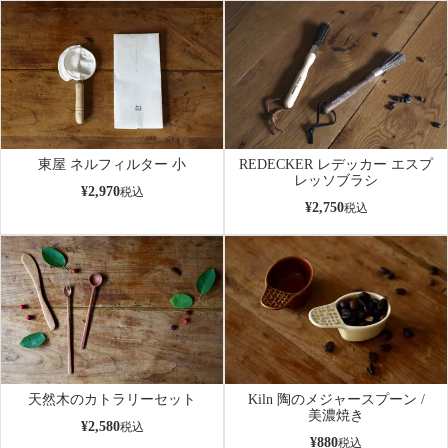
東屋 ネルフィルター 小
REDECKER レデッカー エスプ
レッソブラシ
¥
2,970
税込
¥
2,750
税込
天然木のカトラリーセット
Kiln 陶のメジャースプーン /
美濃焼き
¥
2,580
税込
¥
880
税込