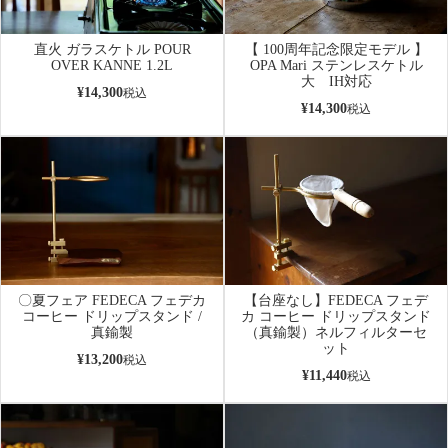
直火 ガラスケトル POUR
【 100周年記念限定モデル 】
OVER KANNE 1.2L
OPA Mari ステンレスケトル
大 IH対応
¥
14,300
税込
¥
14,300
税込
〇夏フェア FEDECA フェデカ
【台座なし】FEDECA フェデ
コーヒー ドリップスタンド /
カ コーヒー ドリップスタンド
真鍮製
（真鍮製）ネルフィルターセ
ット
¥
13,200
税込
¥
11,440
税込