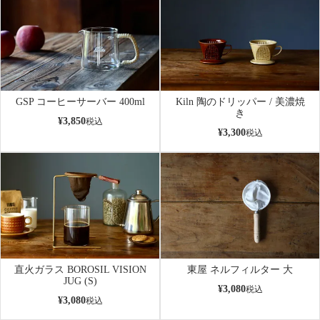
GSP コーヒーサーバー 400ml
Kiln 陶のドリッパー / 美濃焼
き
¥
3,850
税込
¥
3,300
税込
直火ガラス BOROSIL VISION
東屋 ネルフィルター 大
JUG (S)
¥
3,080
税込
¥
3,080
税込