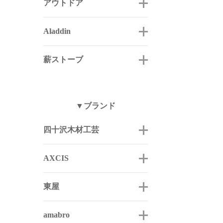
アウトドア
Aladdin
薪ストーブ
▼ブランド
四十沢木材工芸
AXCIS
東屋
amabro