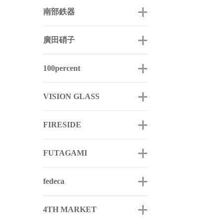
南部鉄器
廣田硝子
100percent
VISION GLASS
FIRESIDE
FUTAGAMI
fedeca
4TH MARKET