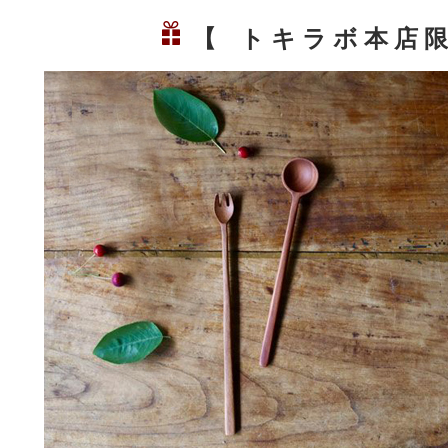
【 ト キ ラ ボ 本 店 